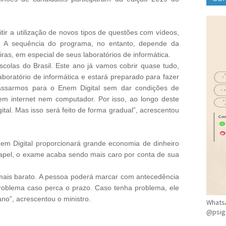
CLÍ
tir a utilização de novos tipos de questões com vídeos,
. A sequência do programa, no entanto, depende da
iras, em especial de seus laboratórios de informática.
scolas do Brasil. Este ano já vamos cobrir quase tudo,
boratório de informática e estará preparado para fazer
assarmos para o Enem Digital sem dar condições de
em internet nem computador. Por isso, ao longo deste
tal. Mas isso será feito de forma gradual”, acrescentou
nem Digital proporcionará grande economia de dinheiro
papel, o exame acaba sendo mais caro por conta de sua
á mais barato. A pessoa poderá marcar com antecedência
 problema caso perca o prazo. Caso tenha problema, ele
no”, acrescentou o ministro.
WhatsA
@psig