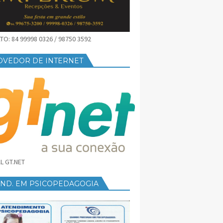
O: 84 99998 0326 / 98750 3592
OVEDOR DE INTERNET
L GT.NET
END. EM PSICOPEDAGOGIA