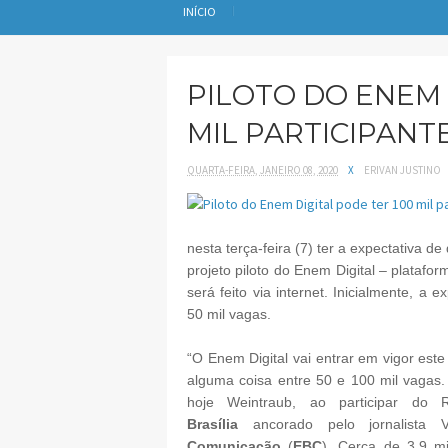
INÍCIO
PILOTO DO ENEM 
MIL PARTICIPANTE
QUARTA-FEIRA, JANEIRO 08, 2020
X
ERIVAN JUSTINO
nesta terça-feira (7) ter a expectativa 
projeto piloto do Enem Digital – plataf
será feito via internet. Inicialmente, a
50 mil vagas.
“O Enem Digital vai entrar em vigor este
alguma coisa entre 50 e 100 mil vagas. E
hoje Weintraub, ao participar do 
Brasília
ancorado pelo jornalista 
Comunicação
(
EBC
). Cerca de 3,9 m