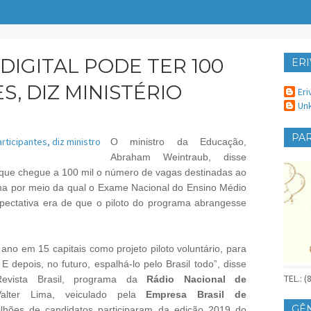
DIGITAL PODE TER 100
ERI
ER
S, DIZ MINISTÉRIO
Eri
Un
PAR
O ministro da Educação,
Abraham Weintraub, disse
de que chegue a 100 mil o número de vagas destinadas ao
orma por meio da qual o Exame Nacional do Ensino Médio
 expectativa era de que o piloto do programa abrangesse
 ano em 15 capitais como projeto piloto voluntário, para
 depois, no futuro, espalhá-lo pelo Brasil todo”, disse
TEL.: 
Revista Brasil, programa da
Rádio Nacional de
Valter Lima, veiculado pela
Empresa Brasil de
GÊ
ilhões de candidatos participaram da edição 2019 do