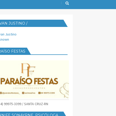
VAN JUSTINO /
IJUST@YAHOO.COM.BR
van Justino
known
AÍSO FESTAS
(84) 99975-3399 / SANTA CRUZ-RN
NNIFE SONAYRNE, PSICÓLOGA