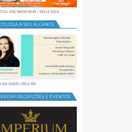
OS: (84) 98899 0548 / 99118 6359
COLOGA A SEU ALCANCE
CA EM SANTA CRUZ-RN
PERIUM RECEPÇÕES E EVENTOS