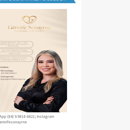
NICA EM SANTA CRUZ
pp (84) 9.9818-6621; Instagram
ennifesonayrne