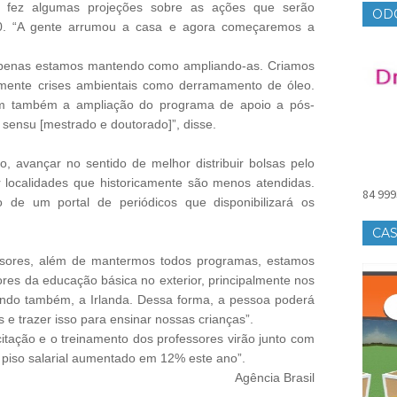
ub fez algumas projeções sobre as ações que serão
OD
0. “A gente arrumou a casa e agora começaremos a
 apenas estamos mantendo como ampliando-as. Criamos
amente crises ambientais como derramamento de óleo.
em também a ampliação do programa de apoio a pós-
 sensu [mestrado e doutorado]”, disse.
o, avançar no sentido de melhor distribuir bolsas pelo
iar localidades que historicamente são menos atendidas.
84 999
de um portal de periódicos que disponibilizará os
CAS
sores, além de mantermos todos programas, estamos
res da educação básica no exterior, principalmente nos
ando também, a Irlanda. Dessa forma, a pessoa poderá
es e trazer isso para ensinar nossas crianças”.
itação e o treinamento dos professores virão junto com
u piso salarial aumentado em 12% este ano”.
Agência Brasil