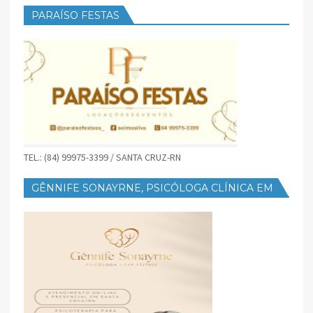
PARAÍSO FESTAS
TEL.: (84) 99975-3399 / SANTA CRUZ-RN
GÊNNIFE SONAYRNE, PSICÓLOGA CLÍNICA EM
SANTA CRUZ