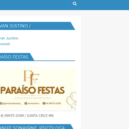
VAN JUSTINO /
IJUST@YAHOO.COM.BR
van Justino
known
AÍSO FESTAS
(84) 99975-3399 / SANTA CRUZ-RN
NNIFE SONAYRNE, PSICÓLOGA