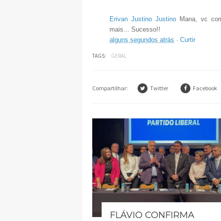
Erivan Justino Justino
Mana, vc com
mais... Sucesso!!
alguns segundos atrás
·
Curtir
TAGS:
GERAL
Compartilhar:
Twitter
Facebook
FLÁVIO CONFIRMA