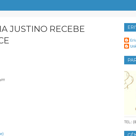
IA JUSTINO RECEBE
ERI
ER
CE
Eri
Un
PAR
!!!!
TEL.: 
e)
GÊ