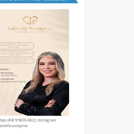
NICA EM SANTA CRUZ
pp (84) 9.9818-6621; Instagram
ennifesonayrne