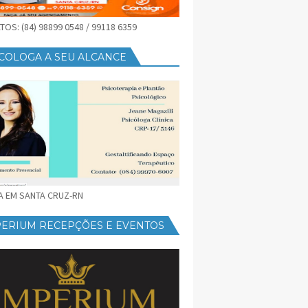
OS: (84) 98899 0548 / 99118 6359
COLOGA A SEU ALCANCE
CA EM SANTA CRUZ-RN
PERIUM RECEPÇÕES E EVENTOS