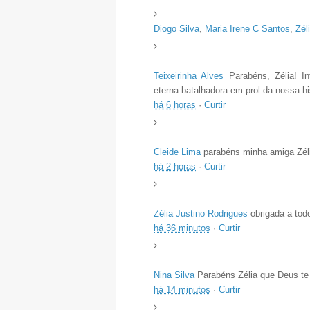
Diogo Silva
,
Maria Irene C Santos
,
Zél
Teixeirinha Alves
Parabéns, Zélia! In
eterna batalhadora em prol da nossa hi
há 6 horas
·
Curtir
Cleide Lima
parabéns minha amiga Zél
há 2 horas
·
Curtir
Zélia Justino Rodrigues
obrigada a todo
há 36 minutos
·
Curtir
Nina Silva
Parabéns Zélia que Deus te
há 14 minutos
·
Curtir