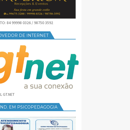
O: 84 99998 0326 / 98750 3592
OVEDOR DE INTERNET
L GT.NET
END. EM PSICOPEDAGOGIA