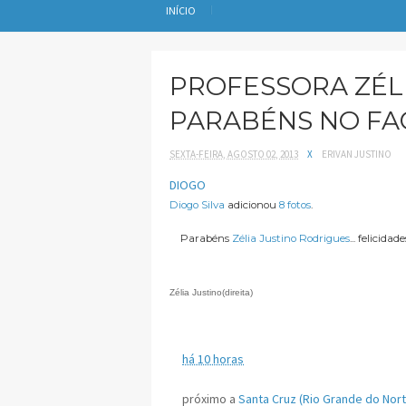
INÍCIO
PROFESSORA ZÉL
PARABÉNS NO FA
SEXTA-FEIRA, AGOSTO 02, 2013
X
ERIVAN JUSTINO
DIOGO
Diogo Silva
adicionou
8 fotos
.
Parabéns
Zélia Justino Rodrigues
... felicidades
Zélia Justino(direita)
há 10 horas
próximo a
Santa Cruz (Rio Grande do Nort