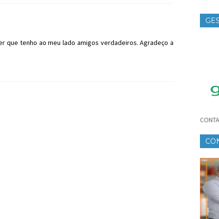
GES
TE
ber que tenho ao meu lado amigos verdadeiros. Agradeço a
CONTA
CO
CR