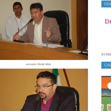
OD
84 999
vereador Monik Melo
CAS