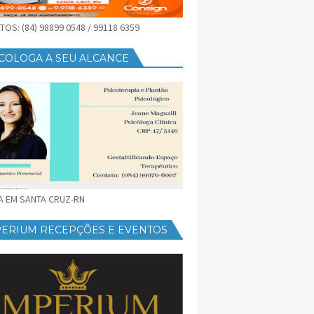
OS: (84) 98899 0548 / 99118 6359
COLOGA A SEU ALCANCE
CA EM SANTA CRUZ-RN
PERIUM RECEPÇÕES E EVENTOS