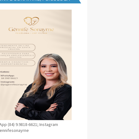
NICA EM SANTA CRUZ
pp (84) 9.9818-6621; Instagram
ennifesonayrne