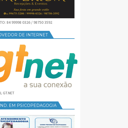
O: 84 99998 0326 / 98750 3592
OVEDOR DE INTERNET
L GT.NET
END. EM PSICOPEDAGOGIA