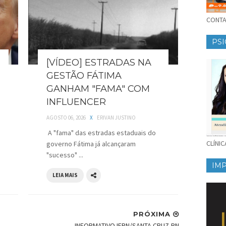
CONTAT
PSI
[VÍDEO] ESTRADAS NA
GESTÃO FÁTIMA
GANHAM "FAMA" COM
INFLUENCER
AGOSTO 06, 2026
X
ERIVAN JUSTINO
A "fama" das estradas estaduais do
CLÍNI
governo Fátima já alcançaram
"sucesso" ...
IM
LEIA MAIS
PRÓXIMA
INFORMATIVO IFRN/SANTA CRUZ-RN