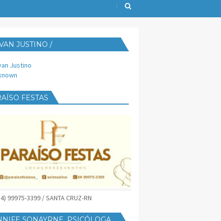
VAN JUSTINO /
IJUST@YAHOO.COM.BR
van Justino
known
AÍSO FESTAS
(84) 99975-3399 / SANTA CRUZ-RN
NNIFE SONAYRNE, PSICÓLOGA