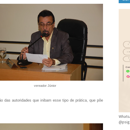
CLÍ
vereador Júnior
ão das autoridades que inibam esse tipo de prática, que põe
WhatsA
@psig