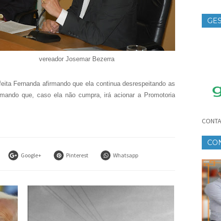
GES
TE
vereador Josemar Bezerra
feita Fernanda afirmando que ela continua desrespeitando as
mando que, caso ela não cumpra, irá acionar a Promotoria
CONTA
CO
Google+
Pinterest
Whatsapp
CR