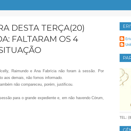
A DESTA TERÇA(20)
ERI
ER
A: FALTARAM OS 4
Eri
Un
SITUAÇÃO
PAR
ilcelly, Raimundo e Ana Fabrícia não foram à sessão. Por
anto aos demais, não fomos informado.
também não compareceu, porém, justificou.
a sessão para o grande expediente e, em não havendo Córum,
TEL.: 
GÊ