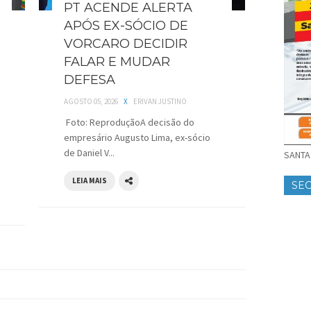
PT ACENDE ALERTA
APÓS EX-SÓCIO DE
VORCARO DECIDIR
FALAR E MUDAR
DEFESA
AGOSTO 05, 2026
X
ERIVAN JUSTINO
Foto: ReproduçãoA decisão do
empresário Augusto Lima, ex-sócio
de Daniel V...
SANTA 
LEIA MAIS
SE