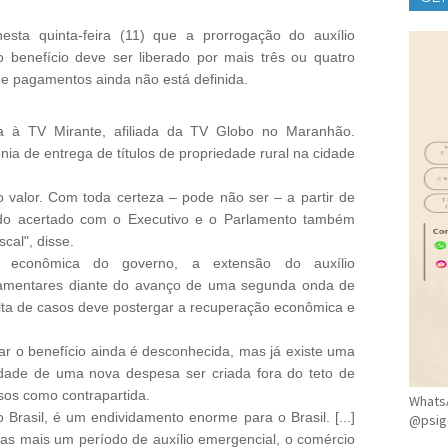
CLÍ
esta quinta-feira (11) que a prorrogação do auxílio
 benefício deve ser liberado por mais três ou quatro
de pagamentos ainda não está definida.
sta à TV Mirante, afiliada da TV Globo no Maranhão.
ia de entrega de títulos de propriedade rural na cidade
 valor. Com toda certeza – pode não ser – a partir de
do acertado com o Executivo e o Parlamento também
cal", disse.
pe econômica do governo, a extensão do auxílio
rlamentares diante do avanço de uma segunda onda de
alta de casos deve postergar a recuperação econômica e
var o benefício ainda é desconhecida, mas já existe uma
idade de uma nova despesa ser criada fora do teto de
sos como contrapartida.
WhatsA
 Brasil, é um endividamento enorme para o Brasil. [...]
@psig
s mais um período de auxílio emergencial, o comércio