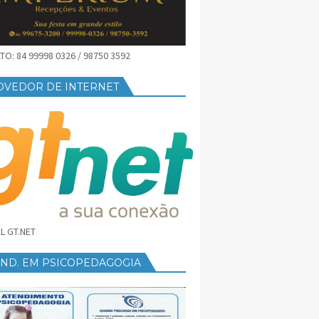
O: 84 99998 0326 / 98750 3592
OVEDOR DE INTERNET
L GT.NET
END. EM PSICOPEDAGOGIA