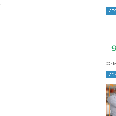
.
GES
TE
CONTA
CO
CR