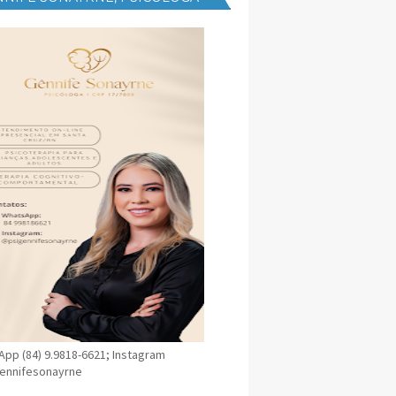
NICA EM SANTA CRUZ
pp (84) 9.9818-6621; Instagram
ennifesonayrne