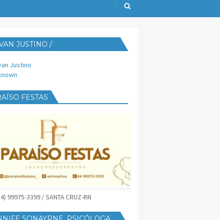
VAN JUSTINO /
IJUST@YAHOO.COM.BR
van Justino
known
AÍSO FESTAS
(84) 99975-3399 / SANTA CRUZ-RN
NNIFE SONAYRNE, PSICÓLOGA