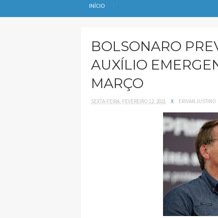
INÍCIO
BOLSONARO PRE
AUXÍLIO EMERGEN
MARÇO
SEXTA-FEIRA, FEVEREIRO 12, 2021
X
ERIVAN JUSTINO