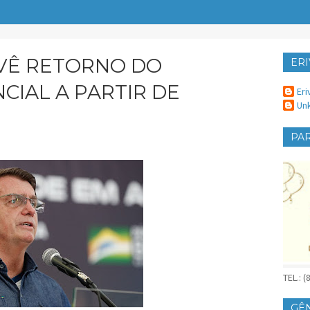
VÊ RETORNO DO
ERI
ER
CIAL A PARTIR DE
Eri
Un
PAR
TEL.: 
GÊ