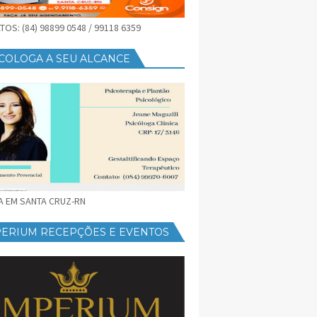
OS: (84) 98899 0548 / 99118 6359
COLOGA A SEU ALCANCE
CA EM SANTA CRUZ-RN
PERIUM RECEPÇÕES E EVENTOS