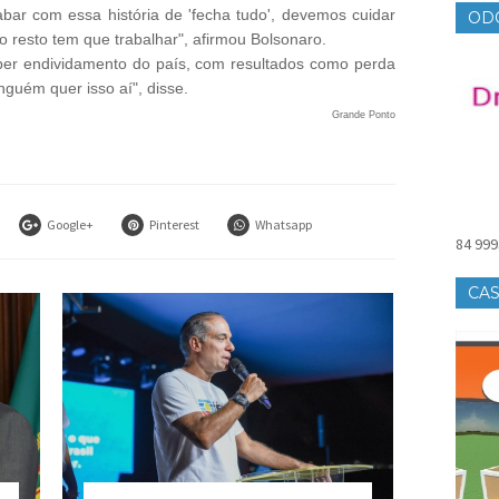
abar com essa história de 'fecha tudo', devemos cuidar
OD
 resto tem que trabalhar", afirmou Bolsonaro.
uper endividamento do país, com resultados como perda
inguém quer isso aí", disse.
Grande Ponto
Google+
Pinterest
Whatsapp
84 999
CAS