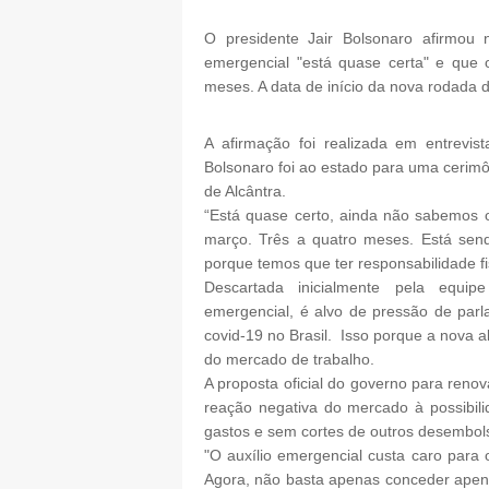
O presidente Jair Bolsonaro afirmou n
emergencial "está quase certa" e que o
meses. A data de início da nova rodada 
A afirmação foi realizada em entrevi
Bolsonaro foi ao estado para uma cerimôn
de Alcântra.
“Está quase certo, ainda não sabemos o
março. Três a quatro meses. Está sen
porque temos que ter responsabilidade fis
Descartada inicialmente pela equi
emergencial, é alvo de pressão de pa
covid-19 no Brasil. Isso porque a nova 
do mercado de trabalho.
A proposta oficial do governo para reno
reação negativa do mercado à possibil
gastos e sem cortes de outros desembol
"O auxílio emergencial custa caro para o
Agora, não basta apenas conceder apena