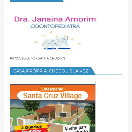
84 99930-0348 - SANTA CRUZ-RN
CASA PRÓPRIA: CHEGOU SUA VEZ!