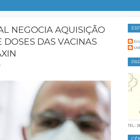
L NEGOCIA AQUISIÇÃO
ERI
ER
E DOSES DAS VACINAS
Eri
Un
AXIN
PAR
O
TEL.: 
GÊ