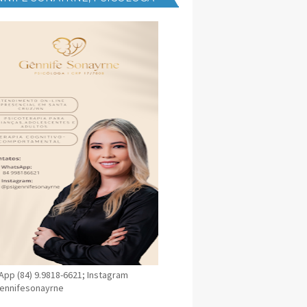
NICA EM SANTA CRUZ
pp (84) 9.9818-6621; Instagram
ennifesonayrne