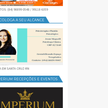
OS: (84) 98899 0548 / 99118 6359
COLOGA A SEU ALCANCE
CA EM SANTA CRUZ-RN
PERIUM RECEPÇÕES E EVENTOS