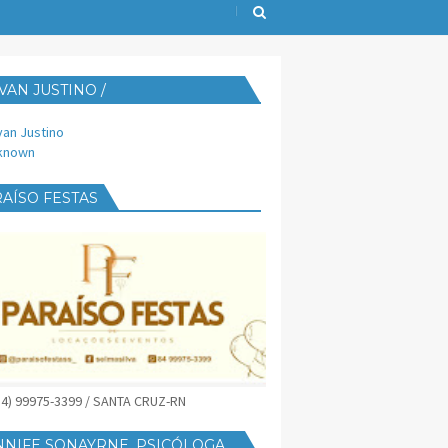
VAN JUSTINO /
IJUST@YAHOO.COM.BR
van Justino
known
AÍSO FESTAS
(84) 99975-3399 / SANTA CRUZ-RN
NNIFE SONAYRNE, PSICÓLOGA