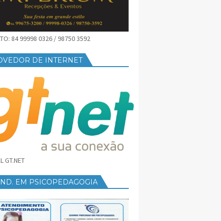
O: 84 99998 0326 / 98750 3592
OVEDOR DE INTERNET
L GT.NET
END. EM PSICOPEDAGOGIA