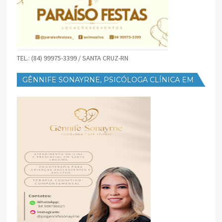
TEL.: (84) 99975-3399 / SANTA CRUZ-RN
GÊNNIFE SONAYRNE, PSICÓLOGA CLÍNICA EM
SANTA CRUZ