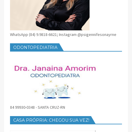
WhatsApp (84) 9.9818-6621; Instagram @psigennifesonayrne
ODONTOPEDIATRIA
84 99930-0348 - SANTA CRUZ-RN
CASA PRÓPRIA: CHEGOU SUA VEZ!