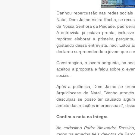
Ganhou repercussão nas redes sociais 
Natal, Dom Jaime Vieira Rocha, se recus
de Nossa Senhora da Piedade, padroeira 
A entrevista já estava pronta, inclusiv
repórter elaborar a primeira pergun
gostando dessa entrevista, não. Estou a
declarou surpreendendo o jovem que cond
Constrangido, o jovem pergunta, na sequ
aceitou a proposta e falou sobre o eve
sociais.
Após a polêmica, Dom Jaime se pronun
Arquidiocese de Natal. "Venho através
desculpas se posso ter causado algum
âmbito das relações interpessoais", disse
Confira a nota na íntegra
Ao caríssimo Padre Alexandre Rossino
todos os amados fiéis devotos da Paró