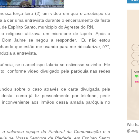
CLÍ
nessa terça-feira (2) um vídeo em que o arcebispo de
a a dar uma entrevista durante o encerramento da festa
de Espírito Santo, município do Agreste do RN.
e o religioso utilizava um microfone de lapela. Após o
ta, Dom Jaime se negou a responder. "Eu não estou
chando que estão me usando para me ridicularizar, é?",
uzia a entrevista.
ência, se o arcebispo falaria se estivesse sozinho. Ele
nto, conforme vídeo divulgado pela paróquia nas redes
ciou sobre o caso através de carta divulgada pela
 desta, como já fiz pessoalmente por telefone, pedir
 inconveniente aos irmãos dessa amada paróquia no
.
WhatsA
@psig
, à valorosa equipe da Pastoral da Comunicação e a
quia de Nossa Senhora da Piedade, em Espírito Santo