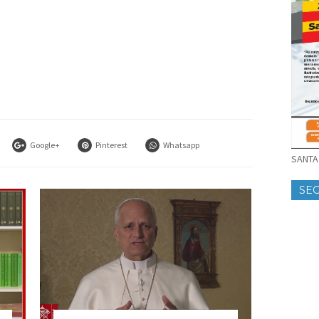
Google+
Pinterest
Whatsapp
SANTA 
SE