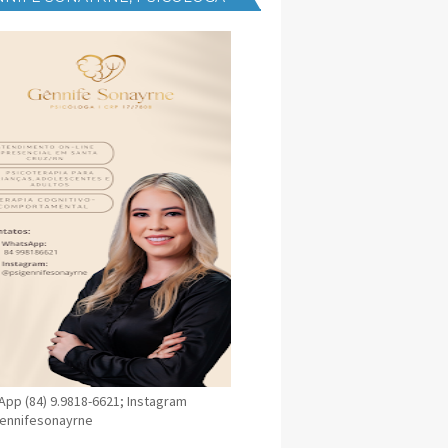
NICA EM SANTA CRUZ
pp (84) 9.9818-6621; Instagram
ennifesonayrne