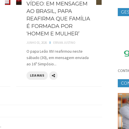
VÍDEO: EM MENSAGEM
AO BRASIL, PAPA
GES
REAFIRMA QUE FAMÍLIA
TE
É FORMADA POR
‘HOMEM E MULHER’
JUNHO 01, 2026
X
ERIVAN JUSTINO
O papa Leão XIV reafirmou neste
sábado (30), em mensagem enviada
ao 16º Simpósio...
CONTA
LEIA MAIS
CO
CR
.