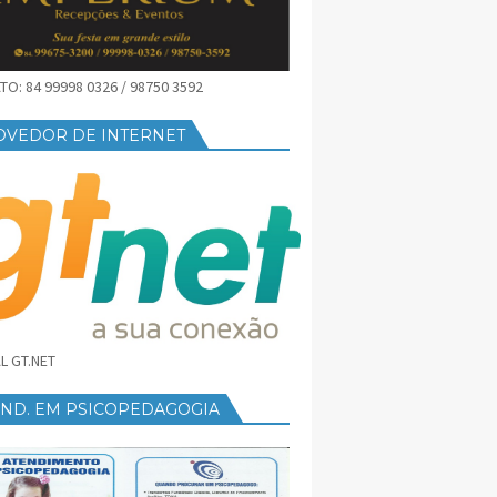
O: 84 99998 0326 / 98750 3592
OVEDOR DE INTERNET
L GT.NET
END. EM PSICOPEDAGOGIA