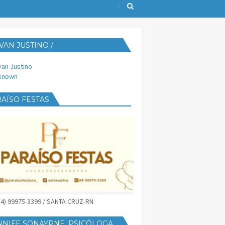
VAN JUSTINO /
IJUST@YAHOO.COM.BR
van Justino
known
AÍSO FESTAS
(84) 99975-3399 / SANTA CRUZ-RN
NNIFE SONAYRNE, PSICÓLOGA