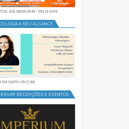
OS: (84) 98899 0548 / 99118 6359
COLOGA A SEU ALCANCE
CA EM SANTA CRUZ-RN
PERIUM RECEPÇÕES E EVENTOS