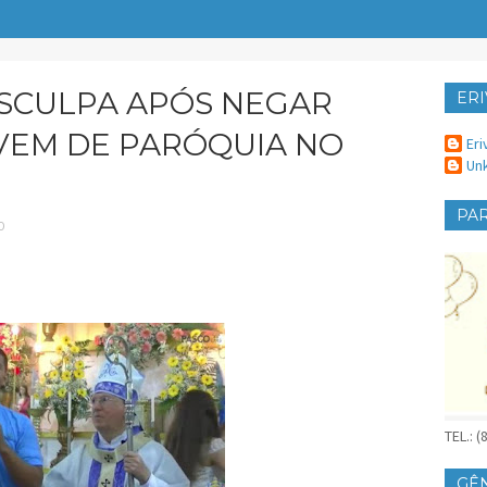
ESCULPA APÓS NEGAR
ERI
ER
OVEM DE PARÓQUIA NO
Eri
Un
PAR
O
TEL.: 
GÊ