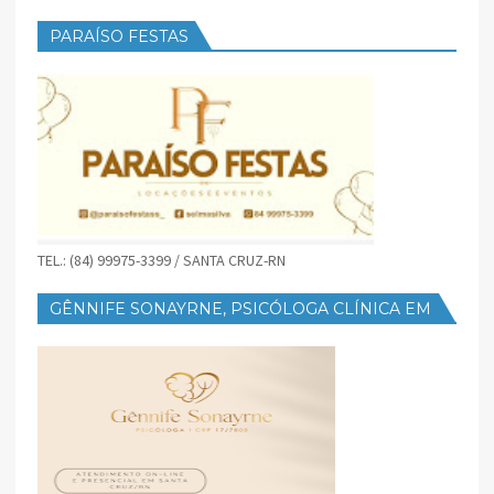
PARAÍSO FESTAS
TEL.: (84) 99975-3399 / SANTA CRUZ-RN
GÊNNIFE SONAYRNE, PSICÓLOGA CLÍNICA EM
SANTA CRUZ