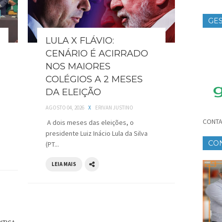
GES
TE
LULA X FLÁVIO:
CENÁRIO É ACIRRADO
NOS MAIORES
COLÉGIOS A 2 MESES
DA ELEIÇÃO
AGOSTO 04, 2026
X
ERIVAN JUSTINO
CONTA
A dois meses das eleições, o
presidente Luiz Inácio Lula da Silva
CO
(PT...
CR
LEIA MAIS