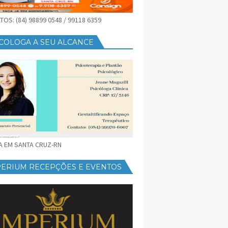
OS: (84) 98899 0548 / 99118 6359
COLOGA A SEU ALCANCE
CA EM SANTA CRUZ-RN
PERIUM RECEPÇÕES E EVENTOS