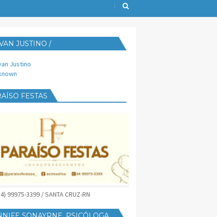
VAN JUSTINO /
IJUST@YAHOO.COM.BR
van Justino
known
AÍSO FESTAS
(84) 99975-3399 / SANTA CRUZ-RN
NNIFE SONAYRNE, PSICÓLOGA