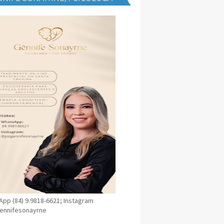
NICA EM SANTA CRUZ
pp (84) 9.9818-6621; Instagram
ennifesonayrne