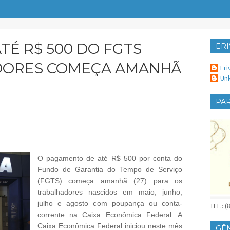
É R$ 500 DO FGTS
ERI
ER
DORES COMEÇA AMANHÃ
Eri
Un
PAR
O
O pagamento de até R$ 500 por conta do
Fundo de Garantia do Tempo de Serviço
(FGTS) começa amanhã (27) para os
trabalhadores nascidos em maio, junho,
julho e agosto com poupança ou conta-
TEL.: 
corrente na Caixa Econômica Federal. A
Caixa Econômica Federal iniciou neste mês
GÊ