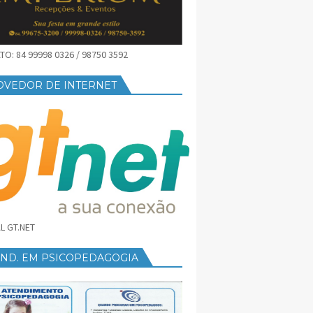
O: 84 99998 0326 / 98750 3592
OVEDOR DE INTERNET
L GT.NET
END. EM PSICOPEDAGOGIA