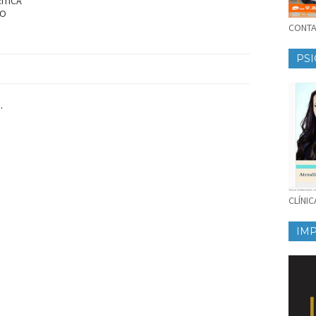
ITICA
DO
CONTAT
PSI
.
CLÍNI
IM