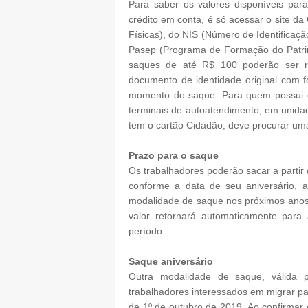
Para saber os valores disponíveis pa
crédito em conta, é só acessar o site 
Físicas), do NIS (Número de Identificaçã
Pasep (Programa de Formação do Patrimô
saques de até R$ 100 poderão ser re
documento de identidade original com fo
momento do saque. Para quem possui c
terminais de autoatendimento, em unida
tem o cartão Cidadão, deve procurar um
Prazo para o saque
Os trabalhadores poderão sacar a partir 
conforme a data de seu aniversário, 
modalidade de saque nos próximos anos.
valor retornará automaticamente para
período.
Saque aniversário
Outra modalidade de saque, válida 
trabalhadores interessados em migrar pa
de 1º de outubro de 2019. Ao confirmar