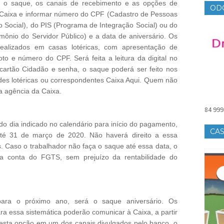
ra o saque, os canais de recebimento e as opções de
OD
da Caixa e informar número do CPF (Cadastro de Pessoas
o Social), do PIS (Programa de Integração Social) ou do
nio do Servidor Público) e a data de aniversário. Os
alizados em casas lotéricas, com apresentação de
to e número do CPF. Será feita a leitura da digital no
artão Cidadão e senha, o saque poderá ser feito nos
des lotéricas ou correspondentes Caixa Aqui. Quem não
a agência da Caixa.
84 999
do dia indicado no calendário para início do pagamento,
CAS
até 31 de março de 2020. Não haverá direito a essa
 Caso o trabalhador não faça o saque até essa data, o
 a conta do FGTS, sem prejuízo da rentabilidade do
para o próximo ano, será o saque aniversário. Os
ra essa sistemática poderão comunicar à Caixa, a partir
 esta opção em um dos canais divulgados pelo banco, o