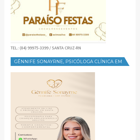
TEL.: (84) 99975-3399 / SANTA CRUZ-RN
GÊNNIFE SONAYRNE, PSICÓLOGA CLÍNICA EM
SANTA CRUZ