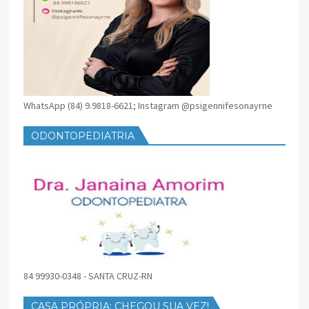
WhatsApp (84) 9.9818-6621; Instagram @psigennifesonayrne
ODONTOPEDIATRIA
84 99930-0348 - SANTA CRUZ-RN
CASA PRÓPRIA: CHEGOU SUA VEZ!