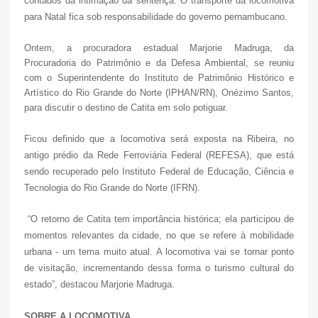
contados da intimação da sentença. O transporte da locomotiva
para Natal fica sob responsabilidade do governo pernambucano.
Ontem, a procuradora estadual Marjorie Madruga, da
Procuradoria do Patrimônio e da Defesa Ambiental, se reuniu
com o Superintendente do
Instituto de Patrimônio Histórico e
Artístico do Rio Grande do Norte
(
IPHAN/RN
)
, Onézimo Santos,
para discutir o destino de Catita em solo potiguar.
Ficou definido que a locomotiva será exposta na Ribeira, no
antigo prédio da Rede Ferroviária Federal (REFESA), que está
sendo recuperado pelo Instituto Federal
de Educação, Ciência e
Tecnologia
do Rio Grande do Norte (IFRN).
“O retorno de Catita tem importância histórica; ela participou de
momentos relevantes da cidade, no que se refere à mobilidade
urbana - um tema muito atual. A locomotiva vai se tornar ponto
de visitação, incrementando dessa forma o turismo cultural do
estado”, destacou Marjorie Madruga.
SOBRE A LOCOMOTIVA