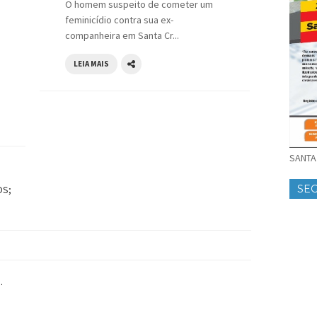
O homem suspeito de cometer um
feminicídio contra sua ex-
companheira em Santa Cr...
LEIA MAIS
SANTA 
SE
OS;
.