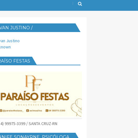
VAN JUSTINO /
IJUST@YAHOO.COM.BR
van Justino
known
AÍSO FESTAS
(84) 99975-3399 / SANTA CRUZ-RN
NNIFE SONAYRNE, PSICÓLOGA