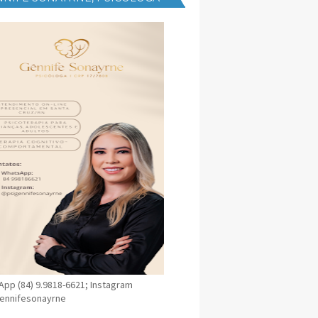
NICA EM SANTA CRUZ
pp (84) 9.9818-6621; Instagram
ennifesonayrne