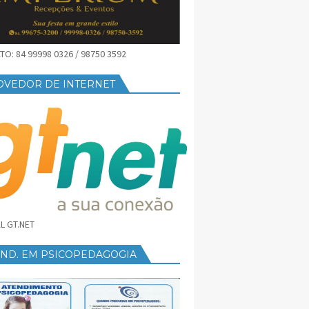
O: 84 99998 0326 / 98750 3592
OVEDOR DE INTERNET
L GT.NET
END. EM PSICOPEDAGOGIA