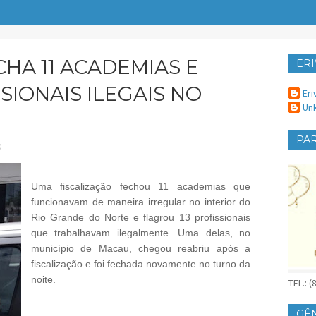
CHA 11 ACADEMIAS E
ERI
ER
SIONAIS ILEGAIS NO
Eri
Un
PAR
O
Uma fiscalização fechou 11 academias que
funcionavam de maneira irregular no interior do
Rio Grande do Norte e flagrou 13 profissionais
que trabalhavam ilegalmente. Uma delas, no
município de Macau, chegou reabriu após a
fiscalização e foi fechada novamente no turno da
noite.
TEL.: 
GÊ