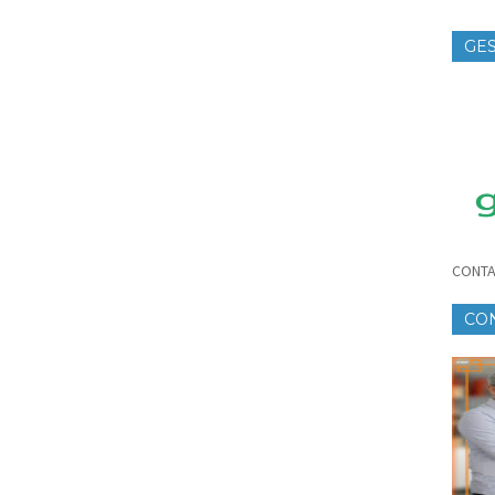
GES
TE
CONTA
CO
CR