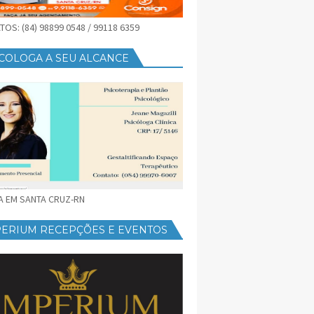
OS: (84) 98899 0548 / 99118 6359
COLOGA A SEU ALCANCE
CA EM SANTA CRUZ-RN
PERIUM RECEPÇÕES E EVENTOS