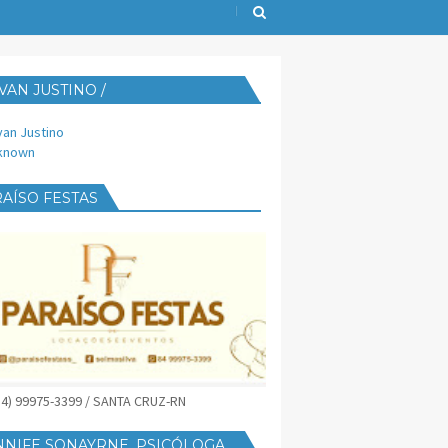
VAN JUSTINO /
IJUST@YAHOO.COM.BR
van Justino
known
AÍSO FESTAS
(84) 99975-3399 / SANTA CRUZ-RN
NNIFE SONAYRNE, PSICÓLOGA