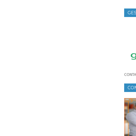
GES
TE
CONTA
CO
CR