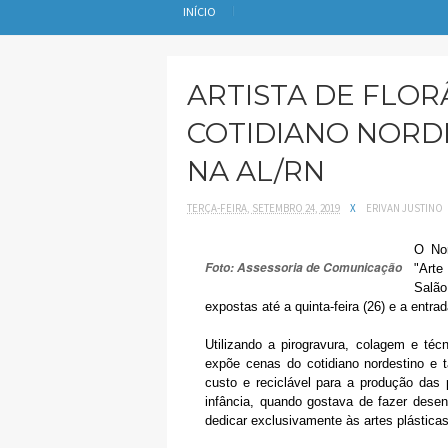
INÍCIO
ARTISTA DE FLOR
COTIDIANO NORD
NA AL/RN
TERÇA-FEIRA, SETEMBRO 24, 2019
X
ERIVAN JUSTINO
O Nor
Foto: Assessoria de Comunicação
"Arte
Salão
expostas até a quinta-feira (26) e a entrad
Utilizando a pirogravura, colagem e técn
expõe cenas do cotidiano nordestino e t
custo e reciclável para a produção das
infância, quando gostava de fazer dese
dedicar exclusivamente às artes plásticas