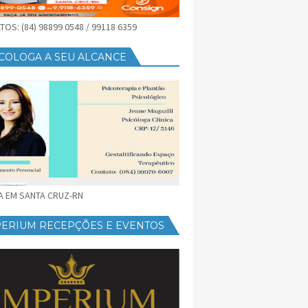
OS: (84) 98899 0548 / 99118 6359
COLOGA A SEU ALCANCE
CA EM SANTA CRUZ-RN
PERIUM RECEPÇÕES E EVENTOS