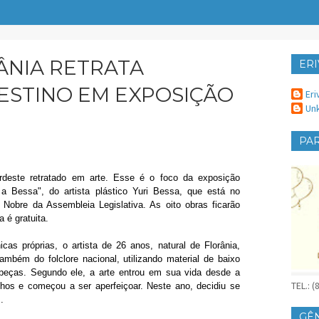
ÂNIA RETRATA
ERI
ER
ESTINO EM EXPOSIÇÃO
Eri
Un
PAR
deste retratado em arte. Esse é o foco da exposição
 a Bessa", do artista plástico Yuri Bessa, que está no
 Nobre da Assembleia Legislativa. As oito obras ficarão
a é gratuita.
icas próprias, o artista de 26 anos, natural de Florânia,
ambém do folclore nacional, utilizando material de baixo
 peças. Segundo ele, a arte entrou em sua vida desde a
TEL.: 
nhos e começou a ser aperfeiçoar. Neste ano, decidiu se
.
GÊ