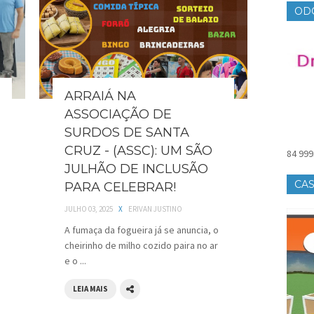
OD
ARRAIÁ NA
ASSOCIAÇÃO DE
SURDOS DE SANTA
CRUZ - (ASSC): UM SÃO
84 999
JULHÃO DE INCLUSÃO
CAS
PARA CELEBRAR!
JULHO 03, 2025
X
ERIVAN JUSTINO
A fumaça da fogueira já se anuncia, o
cheirinho de milho cozido paira no ar
e o ...
LEIA MAIS