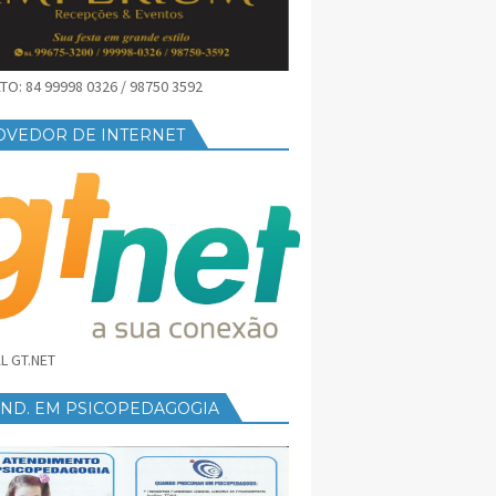
O: 84 99998 0326 / 98750 3592
OVEDOR DE INTERNET
L GT.NET
END. EM PSICOPEDAGOGIA