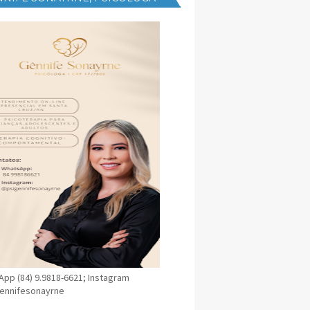
NICA EM SANTA CRUZ
pp (84) 9.9818-6621; Instagram
ennifesonayrne