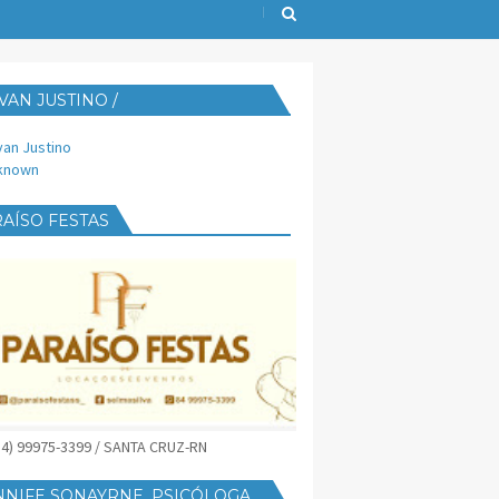
VAN JUSTINO /
IJUST@YAHOO.COM.BR
van Justino
known
AÍSO FESTAS
(84) 99975-3399 / SANTA CRUZ-RN
NNIFE SONAYRNE, PSICÓLOGA