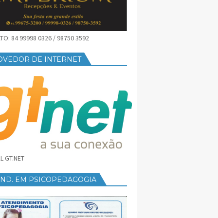
O: 84 99998 0326 / 98750 3592
OVEDOR DE INTERNET
L GT.NET
END. EM PSICOPEDAGOGIA