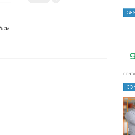
GES
TE
ÊNCIA
.
CONTA
CO
CR