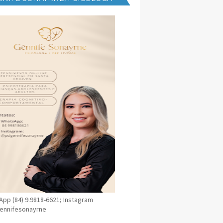
NICA EM SANTA CRUZ
pp (84) 9.9818-6621; Instagram
ennifesonayrne