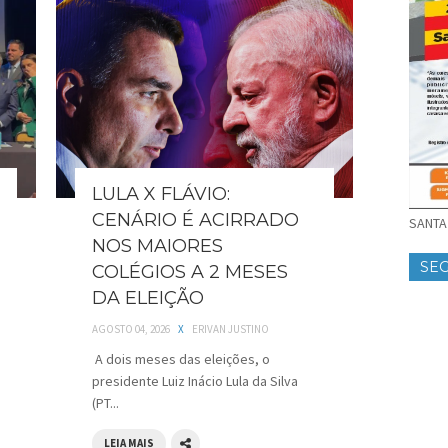
LULA X FLÁVIO:
CENÁRIO É ACIRRADO
SANTA 
NOS MAIORES
SE
COLÉGIOS A 2 MESES
DA ELEIÇÃO
AGOSTO 04, 2026
X
ERIVAN JUSTINO
A dois meses das eleições, o
presidente Luiz Inácio Lula da Silva
(PT...
LEIA MAIS