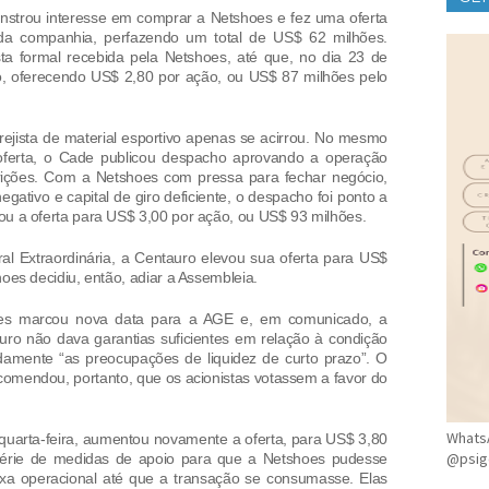
nstrou interesse em comprar a Netshoes e fez uma oferta
CLÍ
 da companhia, perfazendo um total de US$ 62 milhões.
ta formal recebida pela Netshoes, até que, no dia 23 de
o, oferecendo US$ 2,80 por ação, ou US$ 87 milhões pelo
arejista de material esportivo apenas se acirrou. No mesmo
ferta, o Cade publicou despacho aprovando a operação
rições. Com a Netshoes com pressa para fechar negócio,
egativo e capital de giro deficiente, o despacho foi ponto a
u a oferta para US$ 3,00 por ação, ou US$ 93 milhões.
al Extraordinária, a Centauro elevou sua oferta para US$
oes decidiu, então, adiar a Assembleia.
oes marcou nova data para a AGE e, em comunicado, a
ro não dava garantias suficientes em relação à condição
damente “as preocupações de liquidez de curto prazo”. O
omendou, portanto, que os acionistas votassem a favor do
WhatsA
a quarta-feira, aumentou novamente a oferta, para US$ 3,80
@psig
érie de medidas de apoio para que a Netshoes pudesse
ixa operacional até que a transação se consumasse. Elas