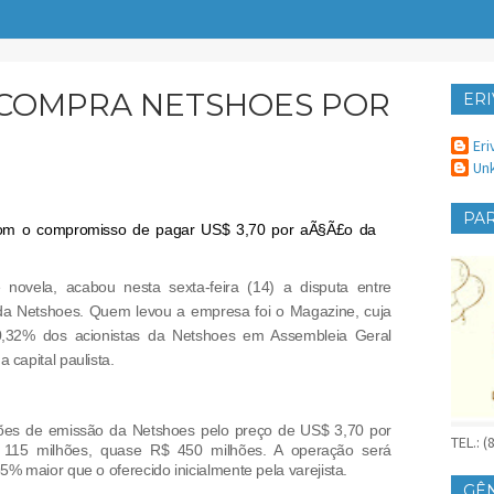
 COMPRA NETSHOES POR
ERI
ER
Eri
Un
PAR
 novela, acabou nesta sexta-feira (14) a disputa entre
da Netshoes. Quem levou a empresa foi o Magazine, cuja
0,32% dos acionistas da Netshoes em Assembleia Geral
 capital paulista.
ações de emissão da Netshoes pelo preço de US$ 3,70 por
TEL.: 
 115 milhões, quase R$ 450 milhões. A operação será
85% maior que o oferecido inicialmente pela varejista.
GÊ