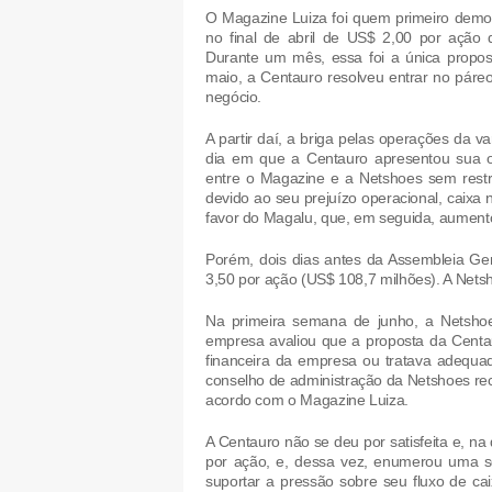
O Magazine Luiza foi quem primeiro demo
no final de abril de US$ 2,00 por ação
Durante um mês, essa foi a única propos
maio, a Centauro resolveu entrar no páre
negócio.
A partir daí, a briga pelas operações da v
dia em que a Centauro apresentou sua o
entre o Magazine e a Netshoes sem rest
devido ao seu prejuízo operacional, caixa n
favor do Magalu, que, em seguida, aumento
Porém, dois dias antes da Assembleia Ger
3,50 por ação (US$ 108,7 milhões). A Netsh
Na primeira semana de junho, a Netsh
empresa avaliou que a proposta da Centau
financeira da empresa ou tratava adequa
conselho de administração da Netshoes rec
acordo com o Magazine Luiza.
A Centauro não se deu por satisfeita e, n
por ação, e, dessa vez, enumerou uma s
suportar a pressão sobre seu fluxo de ca