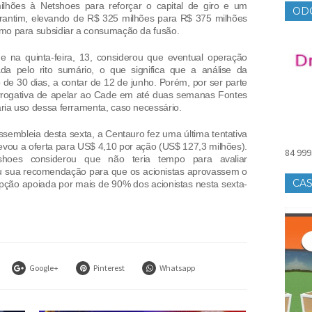
lhões à Netshoes para reforçar o capital de giro e um
OD
orantim, elevando de R$ 325 milhões para R$ 375 milhões
mo para subsidiar a consumação da fusão.
e na quinta-feira, 13, considerou que eventual operação
da pelo rito sumário, o que significa que a análise da
 de 30 dias, a contar de 12 de junho. Porém, por ser parte
errogativa de apelar ao Cade em até duas semanas Fontes
ia uso dessa ferramenta, caso necessário.
sembleia desta sexta, a Centauro fez uma última tentativa
elevou a oferta para US$ 4,10 por ação (US$ 127,3 milhões).
84 999
hoes considerou que não teria tempo para avaliar
u sua recomendação para que os acionistas aprovassem o
CAS
ção apoiada por mais de 90% dos acionistas nesta sexta-
Google+
Pinterest
Whatsapp