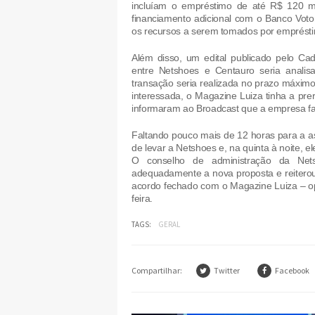
incluíam o empréstimo de até R$ 120 mi
financiamento adicional com o Banco Vot
os recursos a serem tomados por emprésti
Além disso, um edital publicado pelo Cad
entre Netshoes e Centauro seria analisa
transação seria realizada no prazo máximo
interessada, o Magazine Luiza tinha a pr
informaram ao Broadcast que a empresa far
Faltando pouco mais de 12 horas para a as
de levar a Netshoes e, na quinta à noite, 
O conselho de administração da Nets
adequadamente a nova proposta e reitero
acordo fechado com o Magazine Luiza – op
feira.
TAGS:
GERAL
Compartilhar:
Twitter
Facebook