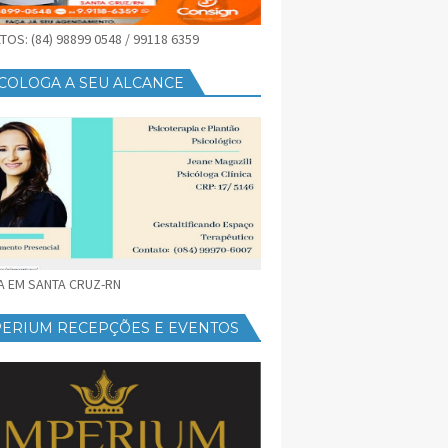
OS: (84) 98899 0548 / 99118 6359
COLOGA A SEU ALCANCE
CA EM SANTA CRUZ-RN
PERIUM RECEPÇÕES E EVENTOS