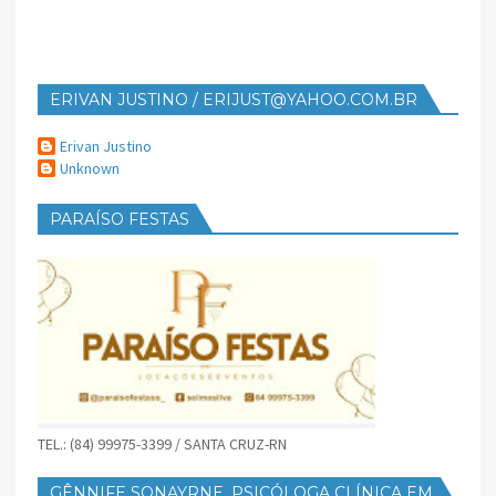
ERIVAN JUSTINO / ERIJUST@YAHOO.COM.BR
Erivan Justino
Unknown
PARAÍSO FESTAS
TEL.: (84) 99975-3399 / SANTA CRUZ-RN
GÊNNIFE SONAYRNE, PSICÓLOGA CLÍNICA EM