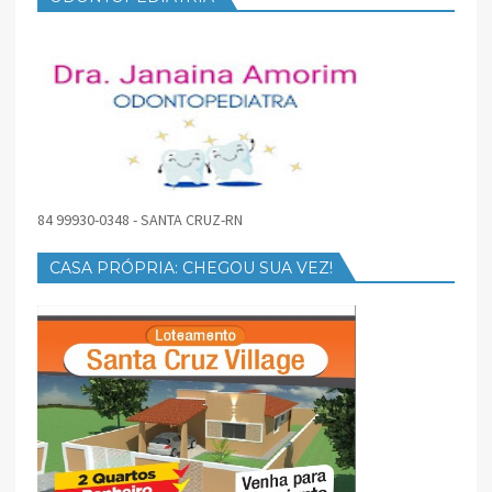
84 99930-0348 - SANTA CRUZ-RN
CASA PRÓPRIA: CHEGOU SUA VEZ!