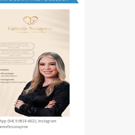
NICA EM SANTA CRUZ
pp (84) 9.9818-6621; Instagram
ennifesonayrne