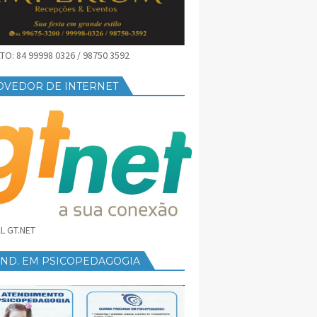
O: 84 99998 0326 / 98750 3592
OVEDOR DE INTERNET
L GT.NET
END. EM PSICOPEDAGOGIA