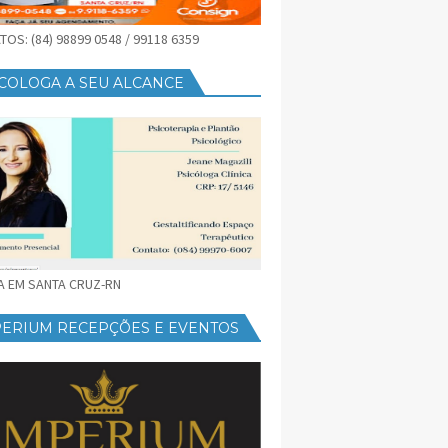
OS: (84) 98899 0548 / 99118 6359
COLOGA A SEU ALCANCE
CA EM SANTA CRUZ-RN
PERIUM RECEPÇÕES E EVENTOS