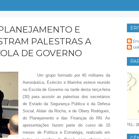
 PLANEJAMENTO E
ERI
ER
STRAM PALESTRAS A
Eri
Un
SCOLA DE GOVERNO
PAR
Um grupo formado por 40 militares da
Aeronáutica, Exército e Marinha esteve reunido
na Escola de Governo na tarde desta terça-feira
(30) para assistir as palestras dos secretários
de Estado da Segurança Pública e da Defesa
Social, Aldair da Rocha, e de Obery Rodrigues,
do Planejamento e das Finanças do RN. As
TEL.: 
apresentações fazem parte do curso de 10
meses de Política e Estratégia, realizado em
GÊ