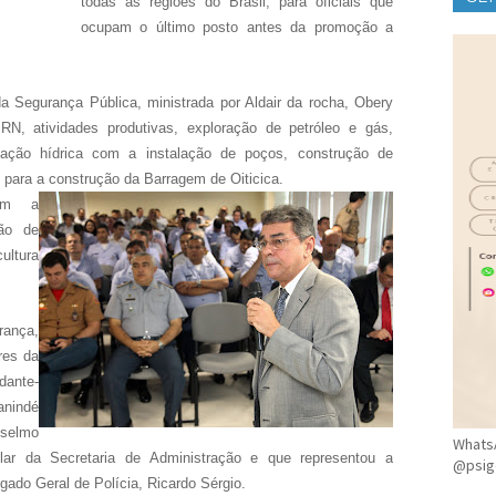
todas as regiões do Brasil, para oficiais que
ocupam o último posto antes da promoção a
CLÍ
da Segurança Pública, ministrada por Aldair da rocha, Obery
RN, atividades produtivas, exploração de petróleo e gás,
ituação hídrica com a instalação de poços, construção de
o para a construção da Barragem de Oiticica.
ram a
ção de
cultura
rança,
res da
dante-
Canindé
nselmo
WhatsA
tular da Secretaria de Administração e que representou a
@psig
egado Geral de Polícia, Ricardo Sérgio.