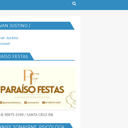
VAN JUSTINO /
IJUST@YAHOO.COM.BR
van Justino
known
AÍSO FESTAS
(84) 99975-3399 / SANTA CRUZ-RN
NNIFE SONAYRNE, PSICÓLOGA