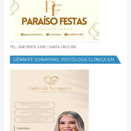
TEL.: (84) 99975-3399 / SANTA CRUZ-RN
GÊNNIFE SONAYRNE, PSICÓLOGA CLÍNICA EM
SANTA CRUZ