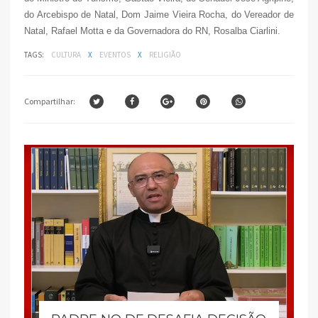
do Arcebispo de Natal, Dom Jaime Vieira Rocha, do Vereador de
Natal, Rafael Motta e da Governadora do RN, Rosalba Ciarlini.
TAGS:
CULTURA
X
EVENTOS
X
RELIGIÃO
Compartilhar: