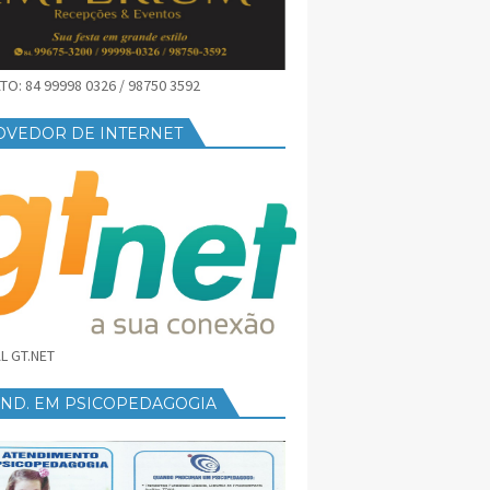
O: 84 99998 0326 / 98750 3592
OVEDOR DE INTERNET
L GT.NET
END. EM PSICOPEDAGOGIA