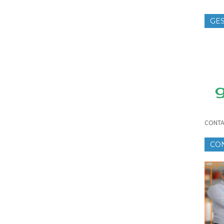
GES
TE
CONTA
CO
CR