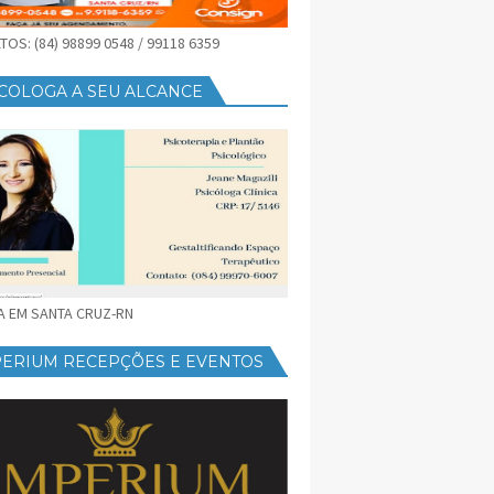
OS: (84) 98899 0548 / 99118 6359
COLOGA A SEU ALCANCE
CA EM SANTA CRUZ-RN
PERIUM RECEPÇÕES E EVENTOS