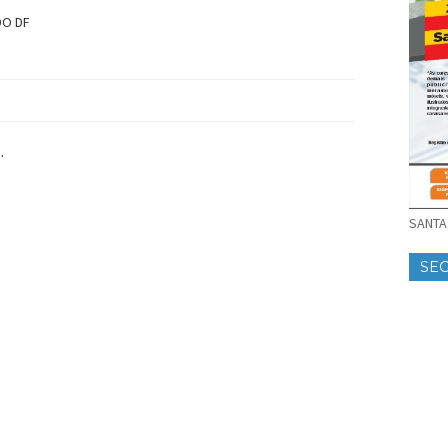
DO DF
.
SANTA 
SE