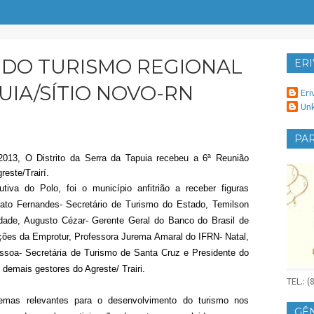
DO TURISMO REGIONAL
ERI
ER
UIA/SÍTIO NOVO-RN
Eri
Un
PAR
013, O Distrito da Serra da Tapuia recebeu a 6ª Reunião
este/Trairí.
tiva do Polo, foi o município anfitrião a receber figuras
ato Fernandes- Secretário de Turismo do Estado,
Temilson
dade, Augusto Cézar- Gerente Geral do Banco do Brasil de
ações da Emprotur, Professora Jurema Amaral do IFRN- Natal,
soa- Secretária de Turismo de Santa Cruz e Presidente do
demais gestores do Agreste/ Trairi.
TEL.: 
emas relevantes para o desenvolvimento do turismo nos
GÊ