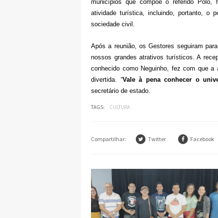
municípios que compõe o referido Polo, 
atividade turística, incluindo, portanto, o
sociedade civil.
Após a reunião, os Gestores seguiram para
nossos grandes atrativos turísticos. A rec
conhecido como Neguinho, fez com que a av
divertida. “
Vale à pena conhecer o unive
secretário de estado.
TAGS:
CULTURA
Compartilhar:
Twitter
Facebook