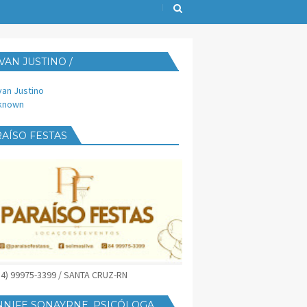
VAN JUSTINO /
IJUST@YAHOO.COM.BR
van Justino
known
AÍSO FESTAS
(84) 99975-3399 / SANTA CRUZ-RN
NNIFE SONAYRNE, PSICÓLOGA