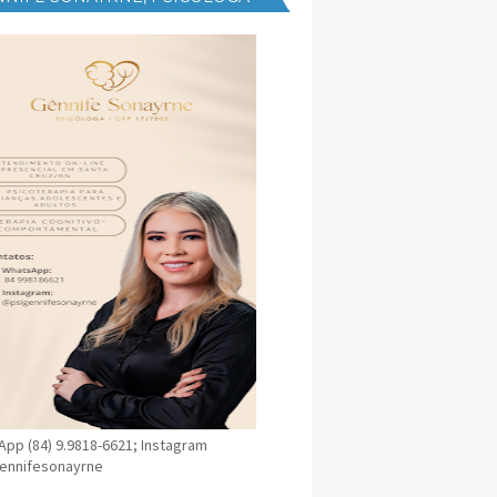
NICA EM SANTA CRUZ
pp (84) 9.9818-6621; Instagram
ennifesonayrne