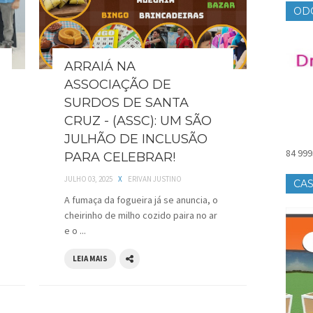
OD
ARRAIÁ NA
ASSOCIAÇÃO DE
SURDOS DE SANTA
CRUZ - (ASSC): UM SÃO
JULHÃO DE INCLUSÃO
84 999
PARA CELEBRAR!
JULHO 03, 2025
X
ERIVAN JUSTINO
CAS
A fumaça da fogueira já se anuncia, o
cheirinho de milho cozido paira no ar
e o ...
LEIA MAIS