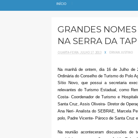
INÍCIO
GRANDES NOMES 
NA SERRA DA TAP
QUARTA-FEIRA, JULHO 17, 2013
X
ERIVAN JUSTINO
Na manhã de ontem, dia 16 de Julho de 2
Ordinária do Conselho de Turismo do Polo Agr
Sítio Novo, que possui a secretaria execu
relevantes do Turismo Estadual, como Ren
Costa- Coordenador de Turismo e Hospitali
Santa Cruz, Assis Oliveira- Diretor de Oper
Ana Neri- Analista do SEBRAE, Marcela Pes
polo, Padre Vicente- Pároco de Santa Cruz e 
Na reunião aconteceram discussões de
t