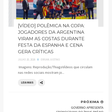
[VÍDEO] POLÊMICA NA COPA:
JOGADORES DA ARGENTINA
VIRAM AS COSTAS DURANTE
FESTA DA ESPANHA E CENA
GERA CRÍTICAS
JULHO 20, 2026
X
ERIVAN JUSTINO
Imagens: Reprodução/ThiagoVídeos que circulam
nas redes sociais mostram jo...
LEIA MAIS
PRÓXIMA
GOVERNO APRESENTA
CRONOGRAMA DO "MAIS RN" NO