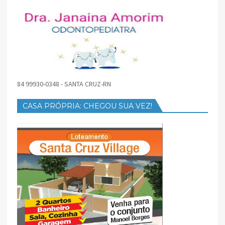
84 99930-0348 - SANTA CRUZ-RN
CASA PRÓPRIA: CHEGOU SUA VEZ!