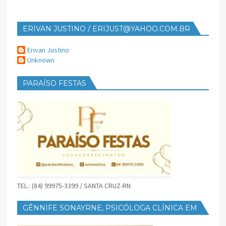
ERIVAN JUSTINO / ERIJUST@YAHOO.COM.BR
Erivan Justino
Unknown
PARAÍSO FESTAS
TEL.: (84) 99975-3399 / SANTA CRUZ-RN
GÊNNIFE SONAYRNE, PSICÓLOGA CLÍNICA EM
SANTA CRUZ