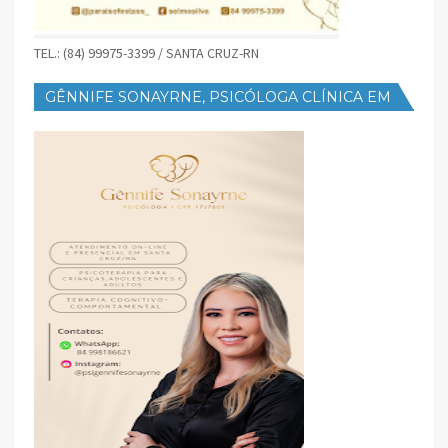
TEL.: (84) 99975-3399 / SANTA CRUZ-RN
GÊNNIFE SONAYRNE, PSICÓLOGA CLÍNICA EM
SANTA CRUZ