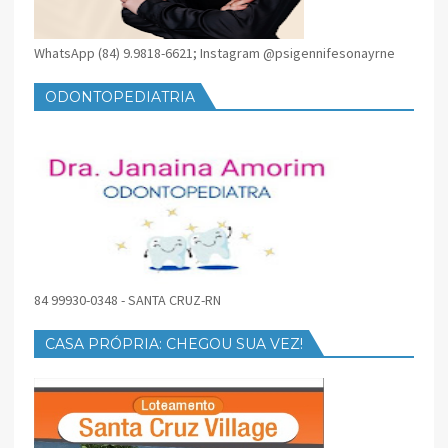
WhatsApp (84) 9.9818-6621; Instagram @psigennifesonayrne
ODONTOPEDIATRIA
84 99930-0348 - SANTA CRUZ-RN
CASA PRÓPRIA: CHEGOU SUA VEZ!