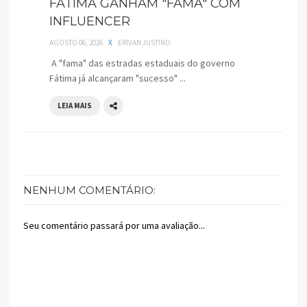
FÁTIMA GANHAM "FAMA" COM
INFLUENCER
AGOSTO 06, 2026
X
ERIVAN JUSTINO
A "fama" das estradas estaduais do governo
Fátima já alcançaram "sucesso" ...
LEIA MAIS
NENHUM COMENTÁRIO:
Seu comentário passará por uma avaliação...