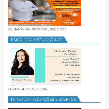
CONTATOS: (84) 98899 0548 / 99118 6359
PSICOLOGA A SEU ALCANCE
CLÍNICA EM SANTA CRUZ-RN
IMPERIUM RECEPÇÕES E EVENTOS