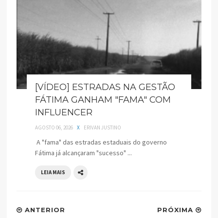
[VÍDEO] ESTRADAS NA GESTÃO
FÁTIMA GANHAM "FAMA" COM
INFLUENCER
AGOSTO 06, 2026
X
ERIVAN JUSTINO
A "fama" das estradas estaduais do governo
Fátima já alcançaram "sucesso" ...
LEIA MAIS
ANTERIOR
PRÓXIMA