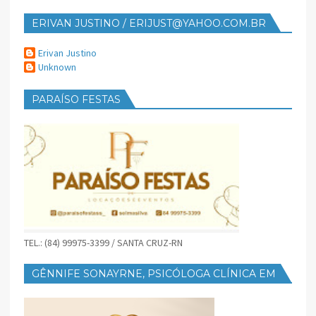
ERIVAN JUSTINO / ERIJUST@YAHOO.COM.BR
Erivan Justino
Unknown
PARAÍSO FESTAS
TEL.: (84) 99975-3399 / SANTA CRUZ-RN
GÊNNIFE SONAYRNE, PSICÓLOGA CLÍNICA EM
SANTA CRUZ