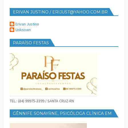
ERIVAN JUSTINO / ERIJUST@YAHOO.COM.BR
Erivan Justino
Unknown
PARAÍSO FESTAS
TEL.: (84) 99975-3399 / SANTA CRUZ-RN
GÊNNIFE SONAYRNE, PSICÓLOGA CLÍNICA EM
SANTA CRUZ