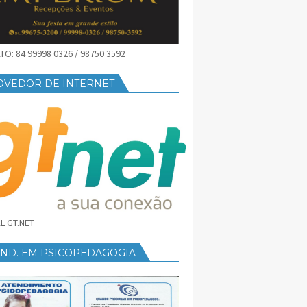
O: 84 99998 0326 / 98750 3592
OVEDOR DE INTERNET
L GT.NET
END. EM PSICOPEDAGOGIA