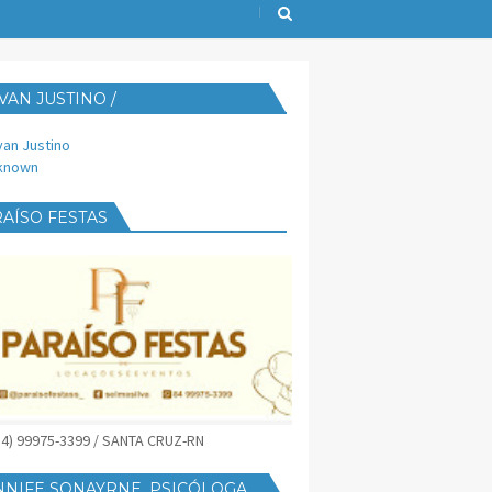
VAN JUSTINO /
IJUST@YAHOO.COM.BR
van Justino
known
AÍSO FESTAS
(84) 99975-3399 / SANTA CRUZ-RN
NNIFE SONAYRNE, PSICÓLOGA