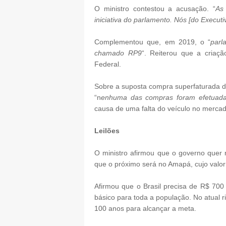
O ministro contestou a acusação. “
As
iniciativa do parlamento. Nós [do Execut
Complementou que, em 2019, o “
parl
chamado RP9
“. Reiterou que a criaç
Federal.
Sobre a suposta compra superfaturada de
“n
enhuma das compras foram efetuad
causa de uma falta do veículo no mercad
Leilões
O ministro afirmou que o governo quer 
que o próximo será no Amapá, cujo valor
Afirmou que o Brasil precisa de R$ 700
básico para toda a população. No atual r
100 anos para alcançar a meta.