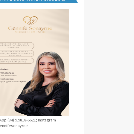
NICA EM SANTA CRUZ
pp (84) 9.9818-6621; Instagram
ennifesonayrne