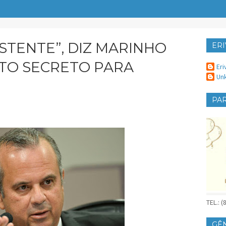
ISTENTE”, DIZ MARINHO
ERI
ER
TO SECRETO PARA
Eri
Un
PAR
TEL.: 
GÊ