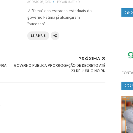
AGOSTO 06, 2026
X
ERIVAN JUSTINO
A "fama" das estradas estaduais do
GES
governo Fátima já alcançaram
TE
"sucesso" ...
LEIA MAIS
PRÓXIMA
FIRA
GOVERNO PUBLICA PRORROGAÇÃO DE DECRETO ATÉ
23 DE JUNHO NO RN
CONTA
CO
CR
.