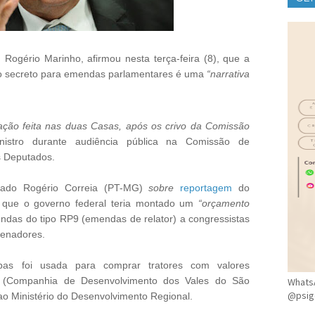
CLÍ
 Rogério Marinho, afirmou nesta terça-feira (8), que a
o secreto para emendas parlamentares é uma
“narrativa
ção feita nas duas Casas, após os crivo da Comissão
nistro durante audiência pública na Comissão de
 Deputados.
tado Rogério Correia (PT-MG)
sobre
reportagem
do
que o governo federal teria montado um
“orçamento
endas do tipo RP9 (emendas de relator) a congressistas
senadores.
bas foi usada para comprar tratores com valores
f (Companhia de Desenvolvimento dos Vales do São
WhatsA
@psig
 ao Ministério do Desenvolvimento Regional.