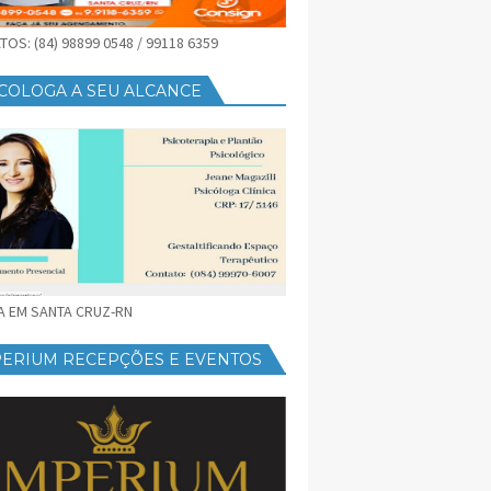
OS: (84) 98899 0548 / 99118 6359
COLOGA A SEU ALCANCE
CA EM SANTA CRUZ-RN
PERIUM RECEPÇÕES E EVENTOS