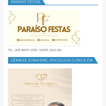
PARAÍSO FESTAS
TEL.: (84) 99975-3399 / SANTA CRUZ-RN
GÊNNIFE SONAYRNE, PSICÓLOGA CLÍNICA EM
SANTA CRUZ