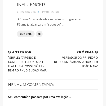
INFLUENCER
AGOSTO 06, 2026
X
ERIVAN JUSTINO
A "fama" das estradas estaduais do governo
Fátima já alcançaram "sucesso" ...
LEIA MAIS
ANTERIOR
PRÓXIMA
"SHIRLEY TARGINO É
VEREADOR DO PR, PEDRO
COMPETENTE, HONESTA E
DÉRIO, DIZ "JAMAIS VOTAREI EM
LEAL E SUA POSSE SÓ FAZ
JOÃO MAIA"
BEM AO RN", DIZ JOÃO MAIA
NENHUM COMENTÁRIO:
Seu comentário passará por uma avaliação...