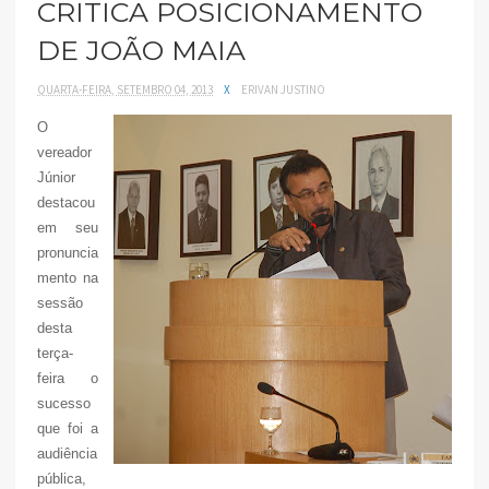
CRITICA POSICIONAMENTO
DE JOÃO MAIA
QUARTA-FEIRA, SETEMBRO 04, 2013
X
ERIVAN JUSTINO
O
vereador
Júnior
destacou
em seu
pronuncia
mento na
sessão
desta
terça-
feira o
sucesso
que foi a
audiência
pública,