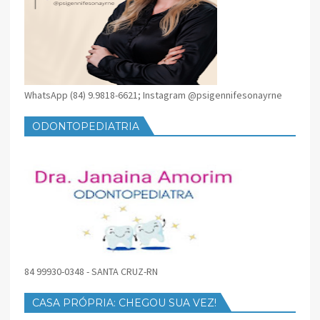
WhatsApp (84) 9.9818-6621; Instagram @psigennifesonayrne
ODONTOPEDIATRIA
84 99930-0348 - SANTA CRUZ-RN
CASA PRÓPRIA: CHEGOU SUA VEZ!