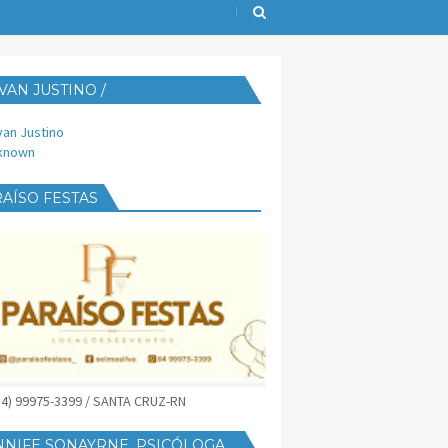
VAN JUSTINO /
IJUST@YAHOO.COM.BR
van Justino
known
AÍSO FESTAS
(84) 99975-3399 / SANTA CRUZ-RN
NNIFE SONAYRNE, PSICÓLOGA