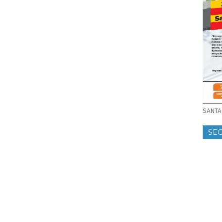
SANTA 
SE