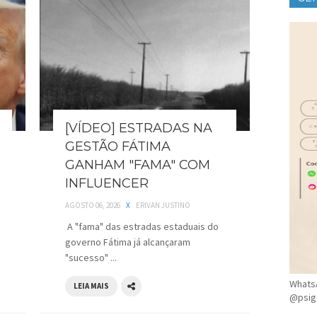
CLÍ
[VÍDEO] ESTRADAS NA
GESTÃO FÁTIMA
GANHAM "FAMA" COM
INFLUENCER
AGOSTO 06, 2026
X
ERIVAN JUSTINO
A "fama" das estradas estaduais do
governo Fátima já alcançaram
"sucesso" ...
WhatsA
LEIA MAIS
@psig