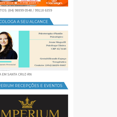
OS: (84) 98899 0548 / 99118 6359
COLOGA A SEU ALCANCE
CA EM SANTA CRUZ-RN
PERIUM RECEPÇÕES E EVENTOS