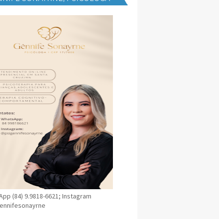
NICA EM SANTA CRUZ
pp (84) 9.9818-6621; Instagram
ennifesonayrne