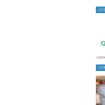
GES
TE
CONTA
CO
CR