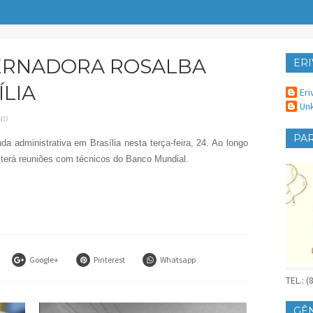
ERNADORA ROSALBA
ERI
ER
ÍLIA
Eri
Un
INO
PAR
a administrativa em Brasília nesta terça-feira, 24.
Ao longo
r terá reuniões com técnicos do Banco Mundial.
Google+
Pinterest
Whatsapp
TEL.: 
GÊ