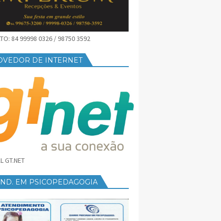
O: 84 99998 0326 / 98750 3592
OVEDOR DE INTERNET
L GT.NET
END. EM PSICOPEDAGOGIA