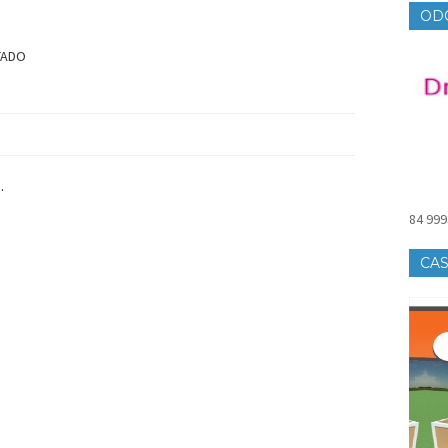
OD
TADO
.
84 999
CAS