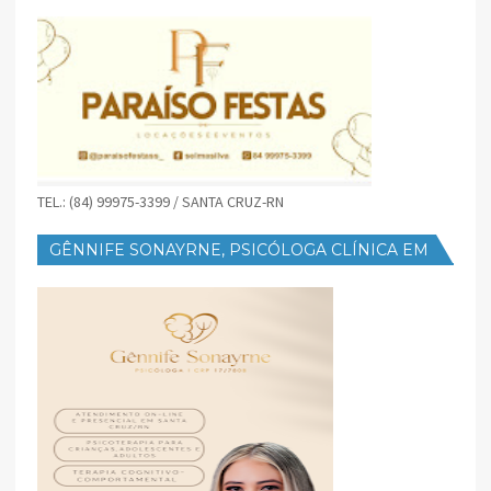
TEL.: (84) 99975-3399 / SANTA CRUZ-RN
GÊNNIFE SONAYRNE, PSICÓLOGA CLÍNICA EM
SANTA CRUZ