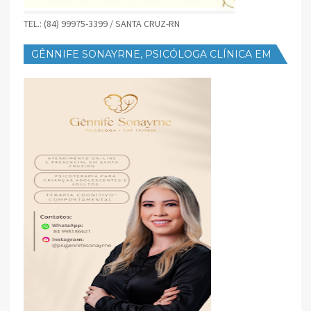
TEL.: (84) 99975-3399 / SANTA CRUZ-RN
GÊNNIFE SONAYRNE, PSICÓLOGA CLÍNICA EM
SANTA CRUZ