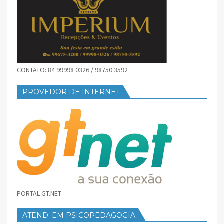
CONTATO: 84 99998 0326 / 98750 3592
PROVEDOR DE INTERNET
PORTAL GT.NET
ATEND. EM PSICOPEDAGOGIA