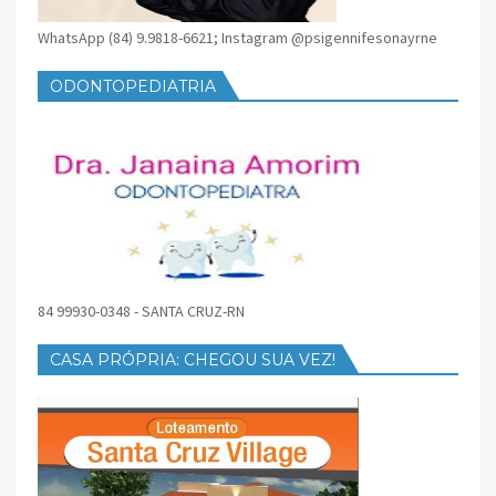
WhatsApp (84) 9.9818-6621; Instagram @psigennifesonayrne
ODONTOPEDIATRIA
84 99930-0348 - SANTA CRUZ-RN
CASA PRÓPRIA: CHEGOU SUA VEZ!