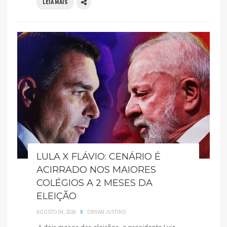
LEIA MAIS
LULA X FLÁVIO: CENÁRIO É
ACIRRADO NOS MAIORES
COLÉGIOS A 2 MESES DA
ELEIÇÃO
AGOSTO 04, 2026
X
ERIVAN JUSTINO
A dois meses das eleições, o presidente Luiz