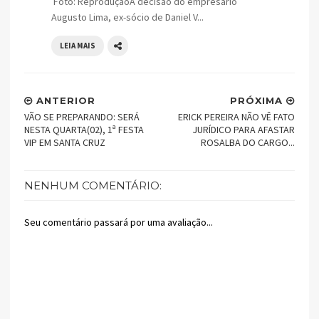
Foto: ReproduçãoA decisão do empresário
Augusto Lima, ex-sócio de Daniel V...
LEIA MAIS
ANTERIOR
PRÓXIMA
VÃO SE PREPARANDO: SERÁ
ERICK PEREIRA NÃO VÊ FATO
NESTA QUARTA(02), 1ª FESTA
JURÍDICO PARA AFASTAR
VIP EM SANTA CRUZ
ROSALBA DO CARGO...
NENHUM COMENTÁRIO:
Seu comentário passará por uma avaliação...