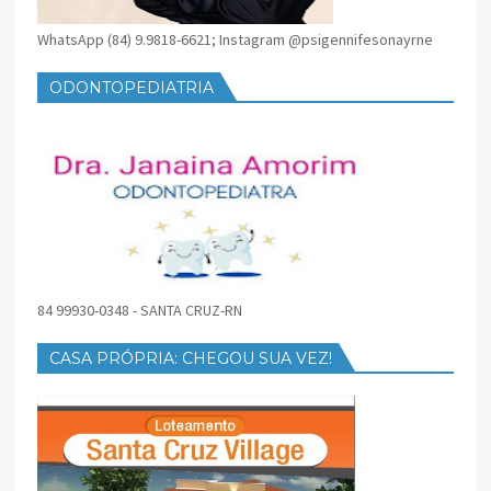
WhatsApp (84) 9.9818-6621; Instagram @psigennifesonayrne
ODONTOPEDIATRIA
84 99930-0348 - SANTA CRUZ-RN
CASA PRÓPRIA: CHEGOU SUA VEZ!