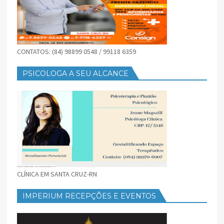
CONTATOS: (84) 98899 0548 / 99118 6359
PSICOLOGA A SEU ALCANCE
CLÍNICA EM SANTA CRUZ-RN
IMPERIUM RECEPÇÕES E EVENTOS