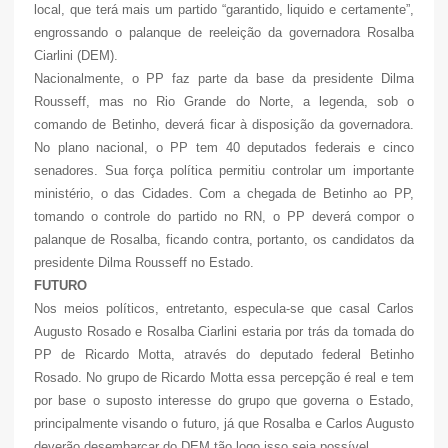
local, que terá mais um partido “garantido, liquido e certamente”,
engrossando o palanque de reeleição da governadora Rosalba
Ciarlini (DEM).
Nacionalmente, o PP faz parte da base da presidente Dilma
Rousseff, mas no Rio Grande do Norte, a legenda, sob o
comando de Betinho, deverá ficar à disposição da governadora.
No plano nacional, o PP tem 40 deputados federais e cinco
senadores. Sua força política permitiu controlar um importante
ministério, o das Cidades. Com a chegada de Betinho ao PP,
tomando o controle do partido no RN, o PP deverá compor o
palanque de Rosalba, ficando contra, portanto, os candidatos da
presidente Dilma Rousseff no Estado.
FUTURO
Nos meios políticos, entretanto, especula-se que casal Carlos
Augusto Rosado e Rosalba Ciarlini estaria por trás da tomada do
PP de Ricardo Motta, através do deputado federal Betinho
Rosado. No grupo de Ricardo Motta essa percepção é real e tem
por base o suposto interesse do grupo que governa o Estado,
principalmente visando o futuro, já que Rosalba e Carlos Augusto
deverão desembarcar do DEM tão logo isso seja possível.