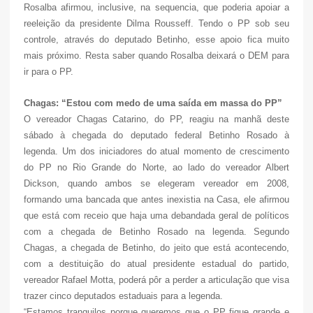
Rosalba afirmou, inclusive, na sequencia, que poderia apoiar a
reeleição da presidente Dilma Rousseff. Tendo o PP sob seu
controle, através do deputado Betinho, esse apoio fica muito
mais próximo. Resta saber quando Rosalba deixará o DEM para
ir para o PP.
Chagas: “Estou com medo de uma saída em massa do PP”
O vereador Chagas Catarino, do PP, reagiu na manhã deste
sábado à chegada do deputado federal Betinho Rosado à
legenda. Um dos iniciadores do atual momento de crescimento
do PP no Rio Grande do Norte, ao lado do vereador Albert
Dickson, quando ambos se elegeram vereador em 2008,
formando uma bancada que antes inexistia na Casa, ele afirmou
que está com receio que haja uma debandada geral de políticos
com a chegada de Betinho Rosado na legenda. Segundo
Chagas, a chegada de Betinho, do jeito que está acontecendo,
com a destituição do atual presidente estadual do partido,
vereador Rafael Motta, poderá pôr a perder a articulação que visa
trazer cinco deputados estaduais para a legenda.
“Estamos tranquilos porque queremos que o PP fique grande e