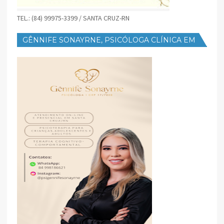
TEL.: (84) 99975-3399 / SANTA CRUZ-RN
GÊNNIFE SONAYRNE, PSICÓLOGA CLÍNICA EM
SANTA CRUZ