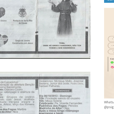
CLÍ
WhatsA
@psig