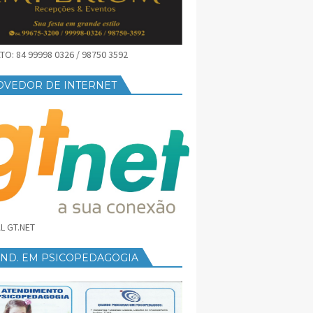
O: 84 99998 0326 / 98750 3592
OVEDOR DE INTERNET
L GT.NET
END. EM PSICOPEDAGOGIA