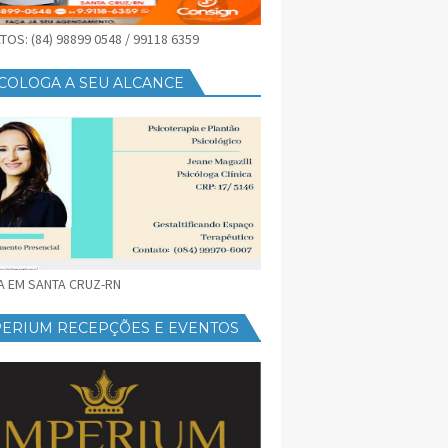
OS: (84) 98899 0548 / 99118 6359
COLOGA A SEU ALCANCE
CA EM SANTA CRUZ-RN
PERIUM RECEPÇÕES E EVENTOS