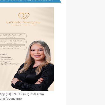
NICA EM SANTA CRUZ
pp (84) 9.9818-6621; Instagram
ennifesonayrne