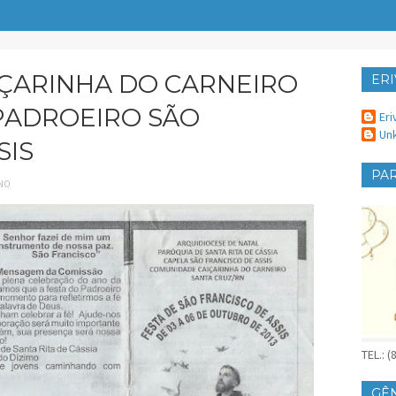
ÇARINHA DO CARNEIRO
ERI
ER
PADROEIRO SÃO
Eri
Un
SIS
PAR
INO
TEL.: 
GÊ