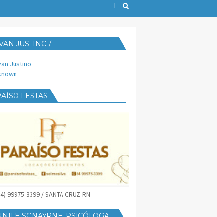
VAN JUSTINO /
IJUST@YAHOO.COM.BR
van Justino
known
AÍSO FESTAS
(84) 99975-3399 / SANTA CRUZ-RN
NNIFE SONAYRNE, PSICÓLOGA