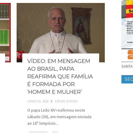
VÍDEO: EM MENSAGEM
SANTA 
AO BRASIL, PAPA
REAFIRMA QUE FAMÍLIA
SE
É FORMADA POR
‘HOMEM E MULHER’
JUNHO 01, 2026
X
ERIVAN JUSTINO
O papa Leão XIV reafirmou neste
sábado (30), em mensagem enviada
ao 16º Simpósio...