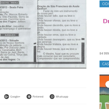
OD
84 999
CAS
Google+
Pinterest
Whatsapp