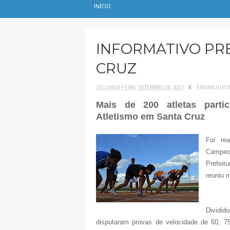
INÍCIO
INFORMATIVO PR
CRUZ
SEGUNDA-FEIRA, SETEMBRO 16, 2013
X
ERIVAN JUST
Mais de 200 atletas part
Atletismo em Santa Cruz
Foi rea
Campeon
Prefeitu
reuniu m
Dividid
disputaram provas de velocidade de 60, 75