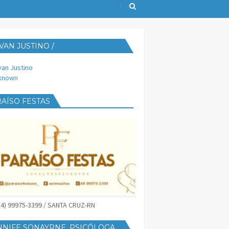
VAN JUSTINO /
IJUST@YAHOO.COM.BR
van Justino
known
AÍSO FESTAS
(84) 99975-3399 / SANTA CRUZ-RN
NNIFE SONAYRNE, PSICÓLOGA