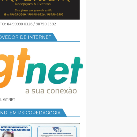
O: 84 99998 0326 / 98750 3592
OVEDOR DE INTERNET
L GT.NET
END. EM PSICOPEDAGOGIA