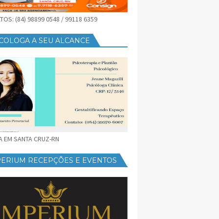
OS: (84) 98899 0548 / 99118 6359
COLOGA A SEU ALCANCE
CA EM SANTA CRUZ-RN
PERIUM RECEPÇÕES E EVENTOS