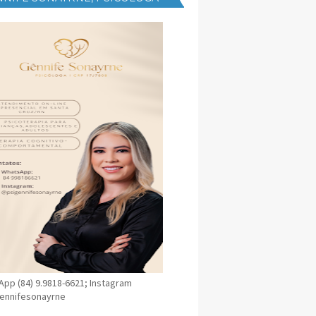
NICA EM SANTA CRUZ
pp (84) 9.9818-6621; Instagram
ennifesonayrne