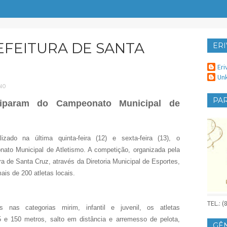
EFEITURA DE SANTA
ERI
ER
Eri
Un
INO
PAR
iciparam do Campeonato Municipal de
lizado na última quinta-feira (12) e sexta-feira (13), o
ato Municipal de Atletismo. A competição, organizada pela
ra de Santa Cruz, através da Diretoria Municipal de Esportes,
ais de 200 atletas locais.
TEL.: 
os nas categorias mirim, infantil e juvenil, os atletas
 e 150 metros, salto em distância e arremesso de pelota,
GÊ