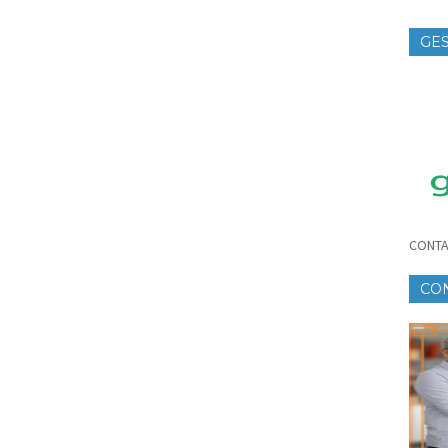
GES
TE
CONTA
CO
CR