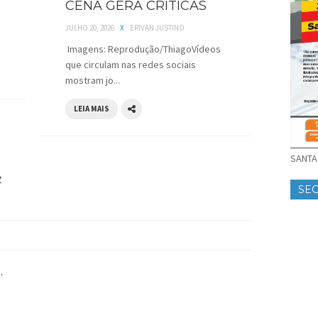
CENA GERA CRÍTICAS
JULHO 20, 2026
X
ERIVAN JUSTINO
Imagens: Reprodução/ThiagoVídeos
que circulam nas redes sociais
mostram jo...
LEIA MAIS
SANTA 
Z
SE
.