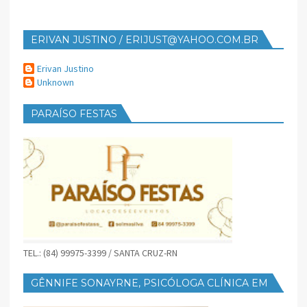
ERIVAN JUSTINO / ERIJUST@YAHOO.COM.BR
Erivan Justino
Unknown
PARAÍSO FESTAS
TEL.: (84) 99975-3399 / SANTA CRUZ-RN
GÊNNIFE SONAYRNE, PSICÓLOGA CLÍNICA EM
SANTA CRUZ