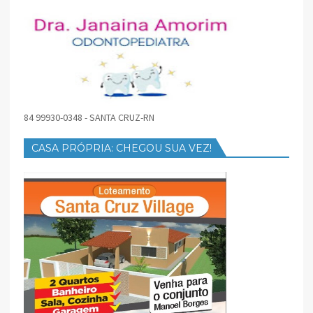
84 99930-0348 - SANTA CRUZ-RN
CASA PRÓPRIA: CHEGOU SUA VEZ!