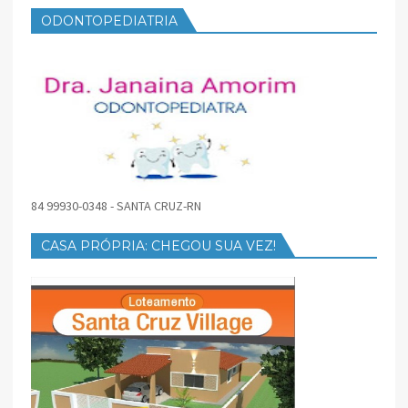
ODONTOPEDIATRIA
84 99930-0348 - SANTA CRUZ-RN
CASA PRÓPRIA: CHEGOU SUA VEZ!