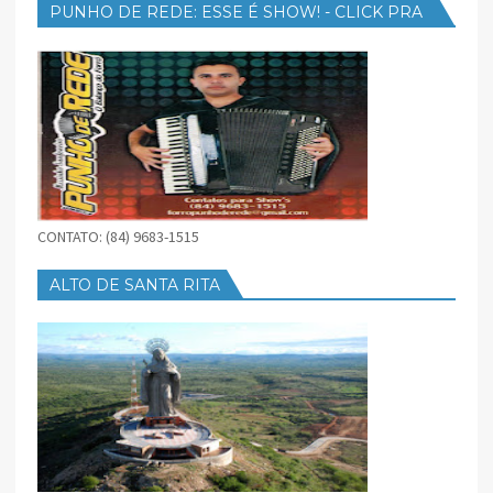
PUNHO DE REDE: ESSE É SHOW! - CLICK PRA
BAIXAR
CONTATO: (84) 9683-1515
ALTO DE SANTA RITA