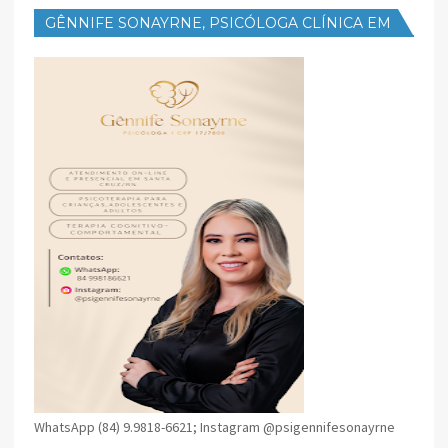
GÊNNIFE SONAYRNE, PSICÓLOGA CLÍNICA EM
SANTA CRUZ
WhatsApp (84) 9.9818-6621; Instagram @psigennifesonayrne