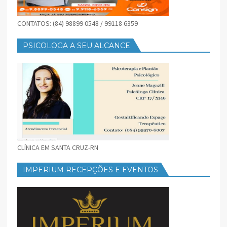
CONTATOS: (84) 98899 0548 / 99118 6359
PSICOLOGA A SEU ALCANCE
CLÍNICA EM SANTA CRUZ-RN
IMPERIUM RECEPÇÕES E EVENTOS