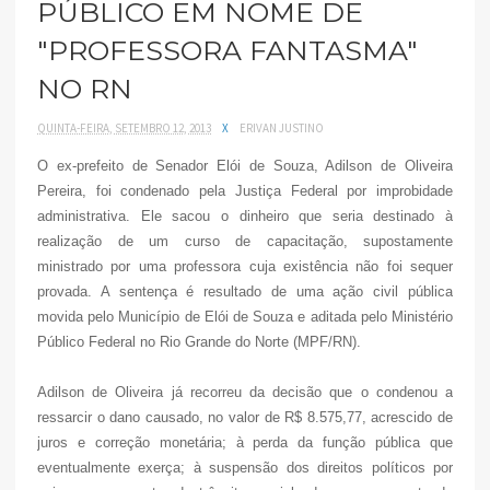
PÚBLICO EM NOME DE
"PROFESSORA FANTASMA"
NO RN
QUINTA-FEIRA, SETEMBRO 12, 2013
X
ERIVAN JUSTINO
O ex-prefeito de Senador Elói de Souza, Adilson de Oliveira
Pereira, foi condenado pela Justiça Federal por improbidade
administrativa. Ele sacou o dinheiro que seria destinado à
realização de um curso de capacitação, supostamente
ministrado por uma professora cuja existência não foi sequer
provada. A sentença é resultado de uma ação civil pública
movida pelo Município de Elói de Souza e aditada pelo Ministério
Público Federal no Rio Grande do Norte (MPF/RN).
Adilson de Oliveira já recorreu da decisão que o condenou a
ressarcir o dano causado, no valor de R$ 8.575,77, acrescido de
juros e correção monetária; à perda da função pública que
eventualmente exerça; à suspensão dos direitos políticos por