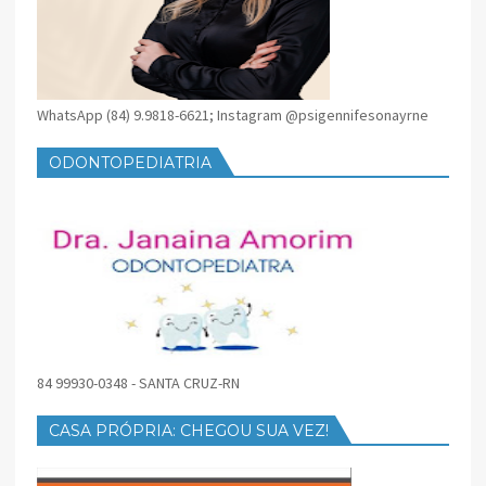
WhatsApp (84) 9.9818-6621; Instagram @psigennifesonayrne
ODONTOPEDIATRIA
84 99930-0348 - SANTA CRUZ-RN
CASA PRÓPRIA: CHEGOU SUA VEZ!