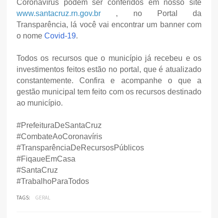
Coronavírus podem ser conferidos em nosso site
www.santacruz.rn.gov.br
, no Portal da
Transparência, lá você vai encontrar um banner com
o nome
Covid-19
.
Todos os recursos que o município já recebeu e os
investimentos feitos estão no portal, que é atualizado
constantemente. Confira e acompanhe o que a
gestão municipal tem feito com os recursos destinado
ao município.
#PrefeituraDeSantaCruz
#CombateAoCoronavíris
#TransparênciaDeRecursosPúblicos
#FiqaueEmCasa
#SantaCruz
#TrabalhoParaTodos
TAGS:
GERAL