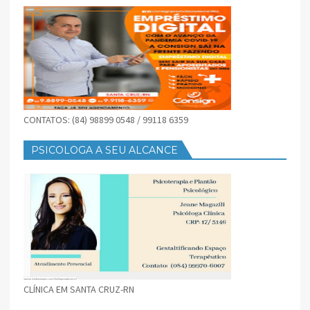
CONTATOS: (84) 98899 0548 / 99118 6359
PSICOLOGA A SEU ALCANCE
CLÍNICA EM SANTA CRUZ-RN