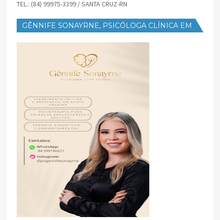
TEL.: (84) 99975-3399 / SANTA CRUZ-RN
GÊNNIFE SONAYRNE, PSICÓLOGA CLÍNICA EM
SANTA CRUZ