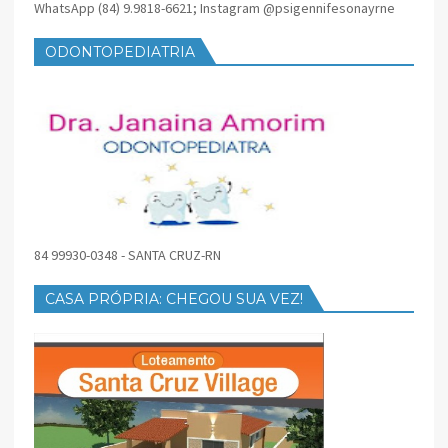
WhatsApp (84) 9.9818-6621; Instagram @psigennifesonayrne
ODONTOPEDIATRIA
84 99930-0348 - SANTA CRUZ-RN
CASA PRÓPRIA: CHEGOU SUA VEZ!