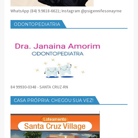
WhatsApp (84) 9.9818-6621; Instagram @psigennifesonayrne
ODONTOPEDIATRIA
84 99930-0348 - SANTA CRUZ-RN
CASA PRÓPRIA: CHEGOU SUA VEZ!