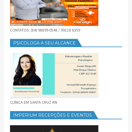
CONTATOS: (84) 98899 0548 / 99118 6359
PSICOLOGA A SEU ALCANCE
CLÍNICA EM SANTA CRUZ-RN
IMPERIUM RECEPÇÕES E EVENTOS