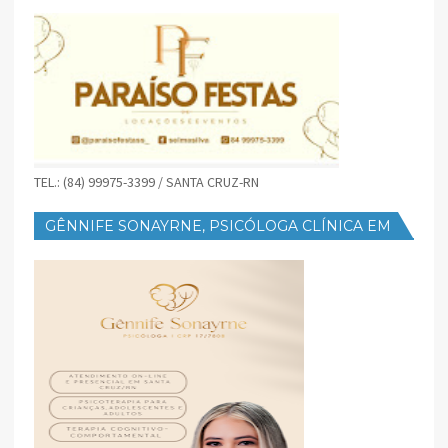
TEL.: (84) 99975-3399 / SANTA CRUZ-RN
GÊNNIFE SONAYRNE, PSICÓLOGA CLÍNICA EM
SANTA CRUZ