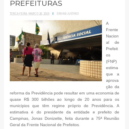
PREFEITURAS
TERÇA-FEIRA, MARÇO 26, 2019
X
ERIVAN JUSTINO
A
Frente
Nacion
al de
Prefeit
os
(FNP)
estima
que a
aprova
ção da
reforma da Previdência pode resultar em uma economia de
quase R$ 300 bilhões ao longo de 20 anos para os
municípios que têm regime próprio de Previdência. A
estimativa é do presidente da entidade e prefeito de
Campinas, Jonas Donizette, feita durante a 75ª Reunião
Geral da Frente Nacional de Prefeitos.