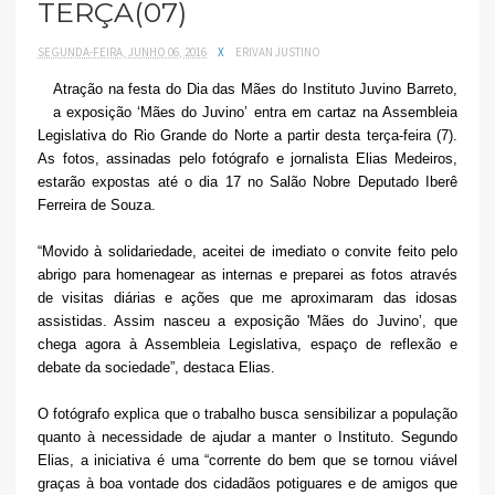
TERÇA(07)
SEGUNDA-FEIRA, JUNHO 06, 2016
X
ERIVAN JUSTINO
Atração na festa do Dia das Mães do Instituto Juvino Barreto,
a exposição ‘Mães do Juvino’ entra em cartaz na Assembleia
Legislativa do Rio Grande do Norte a partir desta terça-feira (7).
As fotos, assinadas pelo fotógrafo e jornalista Elias Medeiros,
estarão expostas até o dia 17 no Salão Nobre Deputado Iberê
Ferreira de Souza.
“Movido à solidariedade, aceitei de imediato o convite feito pelo
abrigo para homenagear as internas e preparei as fotos através
de visitas diárias e ações que me aproximaram das idosas
assistidas. Assim nasceu a exposição 'Mães do Juvino’, que
chega agora à Assembleia Legislativa, espaço de reflexão e
debate da sociedade”, destaca Elias.
O fotógrafo explica que o trabalho busca sensibilizar a população
quanto à necessidade de ajudar a manter o Instituto. Segundo
Elias, a iniciativa é uma “corrente do bem que se tornou viável
graças à boa vontade dos cidadãos potiguares e de amigos que