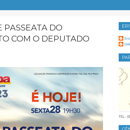
E PASSEATA DO
ERI
ER
TO COM O DEPUTADO
Eri
Un
PAR
TEL.: 
GÊ