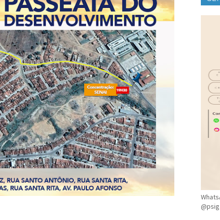
CLÍ
WhatsA
@psig