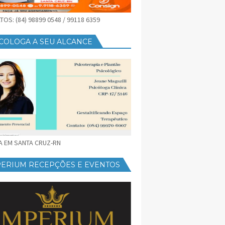
OS: (84) 98899 0548 / 99118 6359
COLOGA A SEU ALCANCE
CA EM SANTA CRUZ-RN
PERIUM RECEPÇÕES E EVENTOS