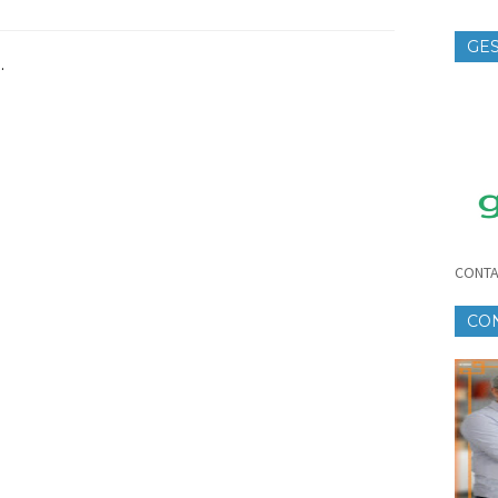
GES
.
TE
CONTA
CO
CR