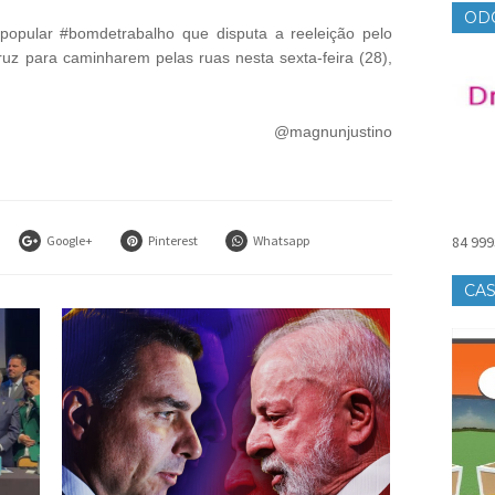
OD
popular #bomdetrabalho que disputa a reeleição pelo
z para caminharem pelas ruas nesta sexta-feira (28),
@magnunjustino
Google+
Pinterest
Whatsapp
84 999
CAS