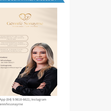
NICA EM SANTA CRUZ
pp (84) 9.9818-6621; Instagram
ennifesonayrne