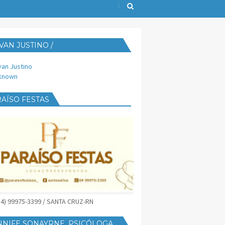
VAN JUSTINO /
IJUST@YAHOO.COM.BR
van Justino
known
AÍSO FESTAS
(84) 99975-3399 / SANTA CRUZ-RN
NNIFE SONAYRNE, PSICÓLOGA