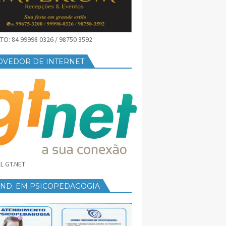
O: 84 99998 0326 / 98750 3592
OVEDOR DE INTERNET
L GT.NET
END. EM PSICOPEDAGOGIA