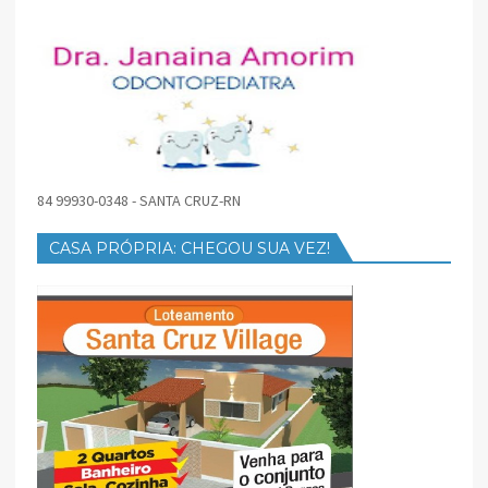
84 99930-0348 - SANTA CRUZ-RN
CASA PRÓPRIA: CHEGOU SUA VEZ!