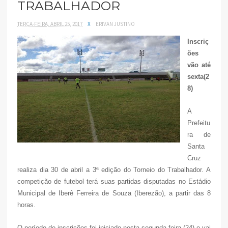
TRABALHADOR
TERÇA-FEIRA, ABRIL 25, 2017
X
ERIVAN JUSTINO
Inscriç
ões
vão até
sexta(2
8)
A
Prefeitu
ra de
Santa
Cruz
realiza dia 30 de abril a 3ª edição do Torneio do Trabalhador. A
competição de futebol terá suas partidas disputadas no Estádio
Municipal de Iberê Ferreira de Souza (Iberezão), a partir das 8
horas.
O período de inscrições foi iniciado nesta segunda-feira (24) e vai