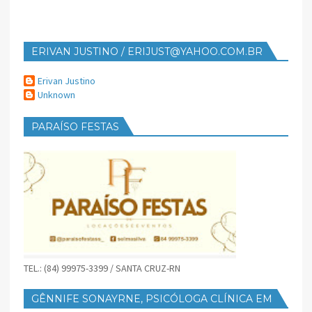
ERIVAN JUSTINO / ERIJUST@YAHOO.COM.BR
Erivan Justino
Unknown
PARAÍSO FESTAS
TEL.: (84) 99975-3399 / SANTA CRUZ-RN
GÊNNIFE SONAYRNE, PSICÓLOGA CLÍNICA EM