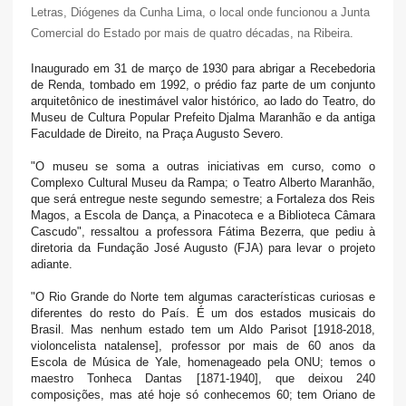
Letras, Diógenes da Cunha Lima, o local onde funcionou a Junta
Comercial do Estado por mais de quatro décadas, na Ribeira.
Inaugurado em 31 de março de 1930 para abrigar a Recebedoria
de Renda, tombado em 1992, o prédio faz parte de um conjunto
arquitetônico de inestimável valor histórico, ao lado do Teatro, do
Museu de Cultura Popular Prefeito Djalma Maranhão e da antiga
Faculdade de Direito, na Praça Augusto Severo.
"O museu se soma a outras iniciativas em curso, como o
Complexo Cultural Museu da Rampa; o Teatro Alberto Maranhão,
que será entregue neste segundo semestre; a Fortaleza dos Reis
Magos, a Escola de Dança, a Pinacoteca e a Biblioteca Câmara
Cascudo", ressaltou a professora Fátima Bezerra, que pediu à
diretoria da Fundação José Augusto (FJA) para levar o projeto
adiante.
"O Rio Grande do Norte tem algumas características curiosas e
diferentes do resto do País. É um dos estados musicais do
Brasil. Mas nenhum estado tem um Aldo Parisot [1918-2018,
violoncelista natalense], professor por mais de 60 anos da
Escola de Música de Yale, homenageado pela ONU; temos o
maestro Tonheca Dantas [1871-1940], que deixou 240
composições, mas até hoje só conhecemos 60; tem Oriano de