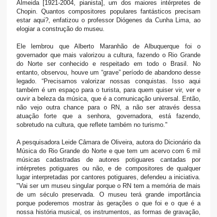
Almeida [1921-2004, pianista], um dos maiores intérpretes de
Chopin. Quantos compositores populares fantásticos precisam
estar aqui?, enfatizou o professor Diógenes da Cunha Lima, ao
elogiar a construção do museu.
Ele lembrou que Alberto Maranhão de Albuquerque foi o
governador que mais valorizou a cultura, fazendo o Rio Grande
do Norte ser conhecido e respeitado em todo o Brasil. No
entanto, observou, houve um “grave” período de abandono desse
legado. “Precisamos valorizar nossas conquistas. Isso aqui
também é um espaço para o turista, para quem quiser vir, ver e
ouvir a beleza da música, que é a comunicação universal. Então,
não vejo outra chance para o RN, a não ser através dessa
atuação forte que a senhora, governadora, está fazendo,
sobretudo na cultura, que reflete também no turismo."
A pesquisadora Leide Câmara de Oliveira, autora do Dicionário da
Música do Rio Grande do Norte e que tem um acervo com 6 mil
músicas cadastradas de autores potiguares cantadas por
intérpretes potiguares ou não, e de compositores de qualquer
lugar interpretadas por cantores potiguares, defendeu a iniciativa.
"Vai ser um museu singular porque o RN tem a memória de mais
de um século preservada. O museu terá grande importância
porque poderemos mostrar às gerações o que foi e o que é a
nossa história musical, os instrumentos, as formas de gravação,