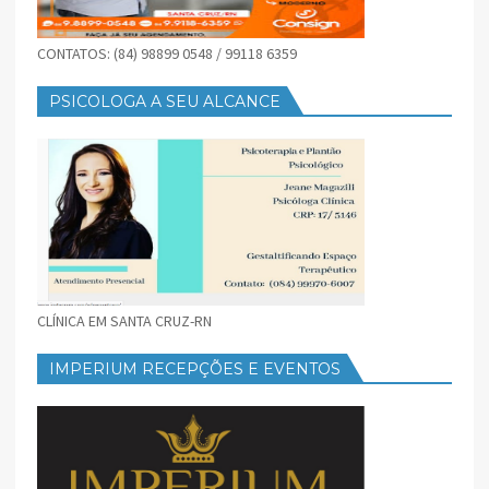
CONTATOS: (84) 98899 0548 / 99118 6359
PSICOLOGA A SEU ALCANCE
CLÍNICA EM SANTA CRUZ-RN
IMPERIUM RECEPÇÕES E EVENTOS