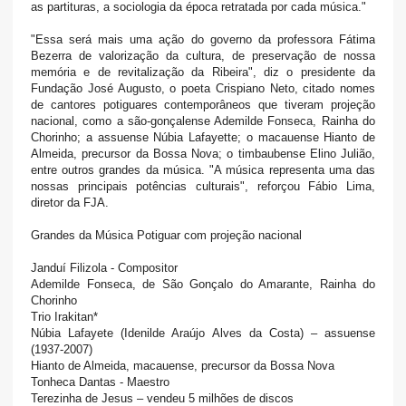
as partituras, a sociologia da época retratada por cada música."
"Essa será mais uma ação do governo da professora Fátima
Bezerra de valorização da cultura, de preservação de nossa
memória e de revitalização da Ribeira", diz o presidente da
Fundação José Augusto, o poeta Crispiano Neto, citado nomes
de cantores potiguares contemporâneos que tiveram projeção
nacional, como a são-gonçalense Ademilde Fonseca, Rainha do
Chorinho; a assuense Núbia Lafayette; o macauense Hianto de
Almeida, precursor da Bossa Nova; o timbaubense Elino Julião,
entre outros grandes da música. "A música representa uma das
nossas principais potências culturais", reforçou Fábio Lima,
diretor da FJA.
Grandes da Música Potiguar com projeção nacional
Janduí Filizola - Compositor
Ademilde Fonseca, de São Gonçalo do Amarante, Rainha do
Chorinho
Trio Irakitan*
Núbia Lafayete (Idenilde Araújo Alves da Costa) – assuense
(1937-2007)
Hianto de Almeida, macauense, precursor da Bossa Nova
Tonheca Dantas - Maestro
Terezinha de Jesus – vendeu 5 milhões de discos