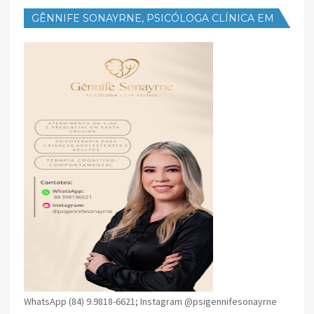
GÊNNIFE SONAYRNE, PSICÓLOGA CLÍNICA EM
SANTA CRUZ
WhatsApp (84) 9.9818-6621; Instagram @psigennifesonayrne