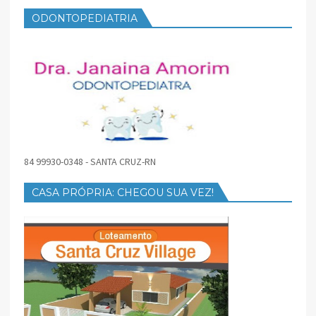
ODONTOPEDIATRIA
84 99930-0348 - SANTA CRUZ-RN
CASA PRÓPRIA: CHEGOU SUA VEZ!