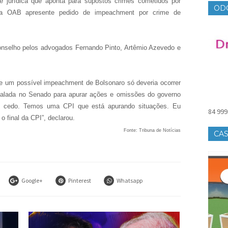
e jurídica que aponta para supostos crimes cometidos por
OD
 a OAB apresente pedido de impeachment por crime de
onselho pelos advogados Fernando Pinto, Artêmio Azevedo e
re um possível impeachment de Bolsonaro só deveria ocorrer
talada no Senado para apurar ações e omissões do governo
to cedo. Temos uma CPI que está apurando situações. Eu
84 999
 final da CPI”, declarou.
Fonte: Tribuna de Notícias
CAS
Google+
Pinterest
Whatsapp