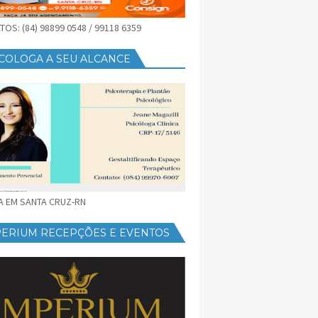
OS: (84) 98899 0548 / 99118 6359
COLOGA A SEU ALCANCE
CA EM SANTA CRUZ-RN
PERIUM RECEPÇÕES E EVENTOS