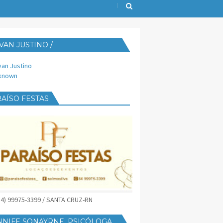
VAN JUSTINO /
IJUST@YAHOO.COM.BR
van Justino
known
AÍSO FESTAS
(84) 99975-3399 / SANTA CRUZ-RN
NNIFE SONAYRNE, PSICÓLOGA