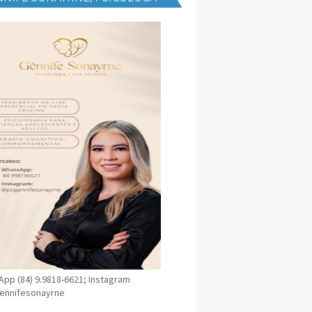
NICA EM SANTA CRUZ
pp (84) 9.9818-6621; Instagram
ennifesonayrne