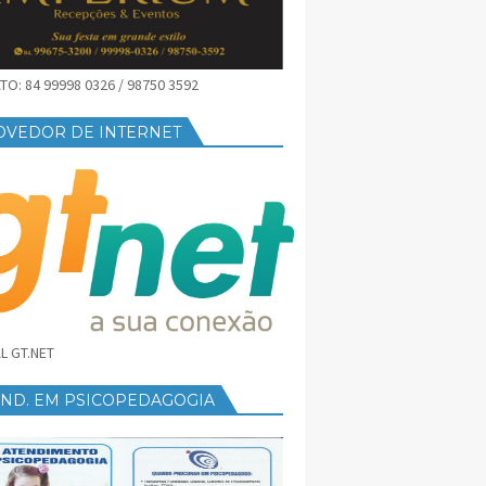
O: 84 99998 0326 / 98750 3592
OVEDOR DE INTERNET
L GT.NET
END. EM PSICOPEDAGOGIA