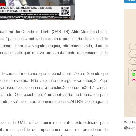
CLÍ
asil no Rio Grande do Norte (OAB-RN), Aldo Medeiros Filho,
 cedo” para que a entidade discuta a proposição de um pedido
lsonaro. Para o advogado potiguar, não houve ainda, durante
ponsabilidade que motive um afastamento do presidente da
 discurso. Eu entendo que impeachment não é o Senado que
uer mais e tira. Não vejo, não enxergo essa situação. Aqui
se assunto e chegamos à conclusão de que não há, ainda,
nstrado. O impeachment é uma situação tão traumática para
itado isso”, declarou o presidente da OAB-RN, ao programa
WhatsA
deral da OAB vai se reunir em caráter extraordinário para
@psig
alizar um pedido de impeachment contra o presidente da