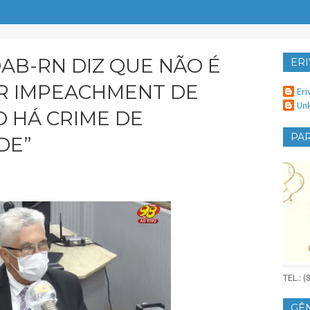
AB-RN DIZ QUE NÃO É
ERI
ER
IR IMPEACHMENT DE
Eri
Un
 HÁ CRIME DE
PAR
DE”
TEL.: 
GÊ