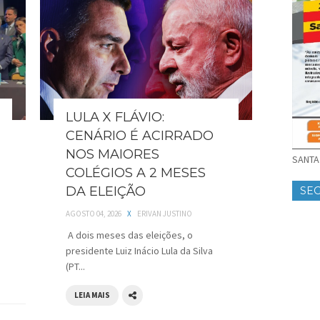
LULA X FLÁVIO:
CENÁRIO É ACIRRADO
NOS MAIORES
SANTA 
COLÉGIOS A 2 MESES
DA ELEIÇÃO
SE
AGOSTO 04, 2026
X
ERIVAN JUSTINO
A dois meses das eleições, o
presidente Luiz Inácio Lula da Silva
(PT...
LEIA MAIS