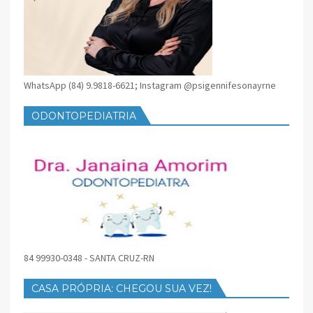
WhatsApp (84) 9.9818-6621; Instagram @psigennifesonayrne
ODONTOPEDIATRIA
84 99930-0348 - SANTA CRUZ-RN
CASA PRÓPRIA: CHEGOU SUA VEZ!