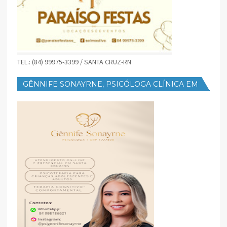
TEL.: (84) 99975-3399 / SANTA CRUZ-RN
GÊNNIFE SONAYRNE, PSICÓLOGA CLÍNICA EM
SANTA CRUZ