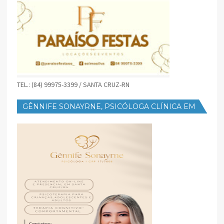
TEL.: (84) 99975-3399 / SANTA CRUZ-RN
GÊNNIFE SONAYRNE, PSICÓLOGA CLÍNICA EM
SANTA CRUZ