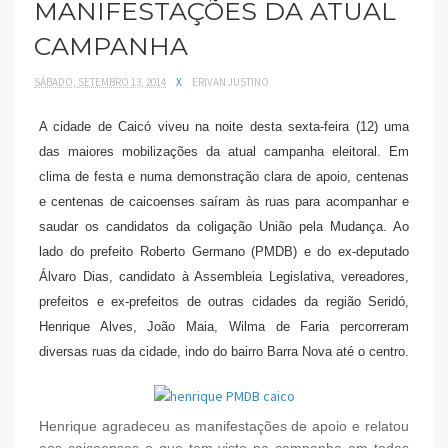
MANIFESTAÇÕES DA ATUAL
CAMPANHA
SÁBADO, SETEMBRO 13, 2014
X
ERIVAN JUSTINO
A cidade de Caicó viveu na noite desta sexta-feira (12) uma
das maiores mobilizações da atual campanha eleitoral. Em
clima de festa e numa demonstração clara de apoio, centenas
e centenas de caicoenses saíram às ruas para acompanhar e
saudar os candidatos da coligação União pela Mudança. Ao
lado do prefeito Roberto Germano (PMDB) e do ex-deputado
Álvaro Dias, candidato à Assembleia Legislativa, vereadores,
prefeitos e ex-prefeitos de outras cidades da região Seridó,
Henrique Alves, João Maia, Wilma de Faria percorreram
diversas ruas da cidade, indo do bairro Barra Nova até o centro.
Henrique agradeceu as manifestações de apoio e relatou
aos caicoenses o que tem visto na campanha em todas