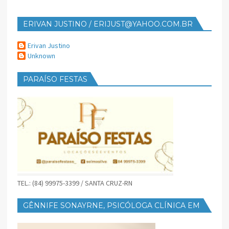
ERIVAN JUSTINO / ERIJUST@YAHOO.COM.BR
Erivan Justino
Unknown
PARAÍSO FESTAS
TEL.: (84) 99975-3399 / SANTA CRUZ-RN
GÊNNIFE SONAYRNE, PSICÓLOGA CLÍNICA EM
SANTA CRUZ