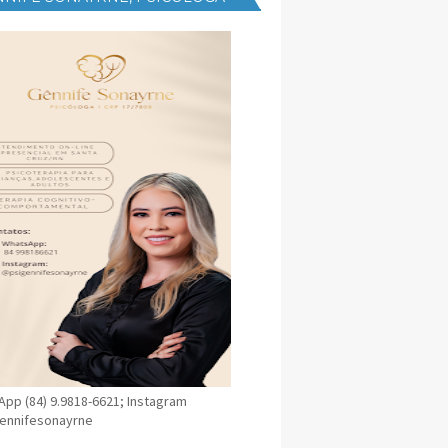
NICA EM SANTA CRUZ
pp (84) 9.9818-6621; Instagram
ennifesonayrne