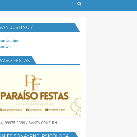
VAN JUSTINO /
IJUST@YAHOO.COM.BR
van Justino
known
AÍSO FESTAS
(84) 99975-3399 / SANTA CRUZ-RN
NNIFE SONAYRNE, PSICÓLOGA