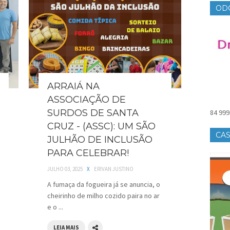
OD
ARRAIÁ NA
ASSOCIAÇÃO DE
SURDOS DE SANTA
84 999
CRUZ - (ASSC): UM SÃO
CAS
JULHÃO DE INCLUSÃO
PARA CELEBRAR!
JULHO 03, 2025
X
ERIVAN JUSTINO
A fumaça da fogueira já se anuncia, o
cheirinho de milho cozido paira no ar
e o ...
LEIA MAIS