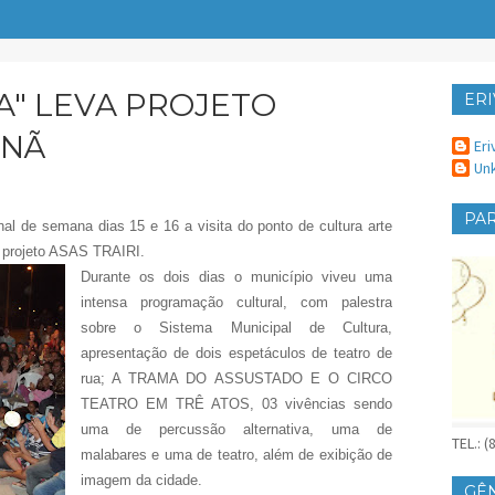
A" LEVA PROJETO
ERI
ER
ANÃ
Eri
Un
PAR
al de semana dias 15 e 16 a visita do ponto de cultura arte
 o projeto ASAS TRAIRI.
Durante os dois dias o município viveu uma
intensa programação cultural, com palestra
sobre o Sistema Municipal de Cultura,
apresentação de dois espetáculos de teatro de
rua; A TRAMA DO ASSUSTADO E O CIRCO
TEATRO EM TRÊ ATOS, 03 vivências sendo
uma de percussão alternativa, uma de
TEL.: 
malabares e uma de teatro, além de exibição de
imagem da cidade.
GÊ