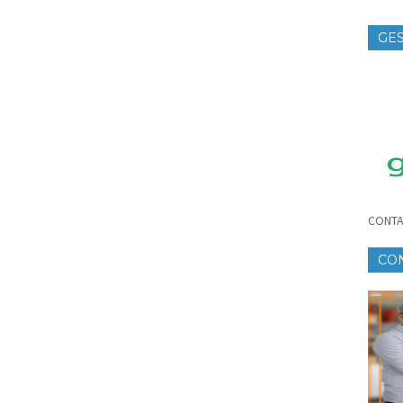
GES
TE
CONTA
CO
CR