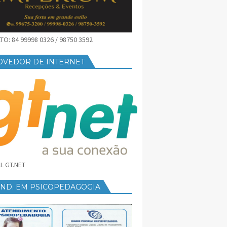
O: 84 99998 0326 / 98750 3592
OVEDOR DE INTERNET
L GT.NET
END. EM PSICOPEDAGOGIA