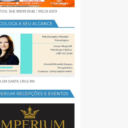
OS: (84) 98899 0548 / 99118 6359
COLOGA A SEU ALCANCE
CA EM SANTA CRUZ-RN
PERIUM RECEPÇÕES E EVENTOS