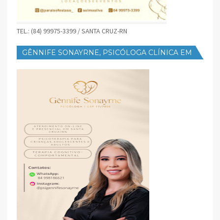
TEL.: (84) 99975-3399 / SANTA CRUZ-RN
GÊNNIFE SONAYRNE, PSICÓLOGA CLÍNICA EM
SANTA CRUZ