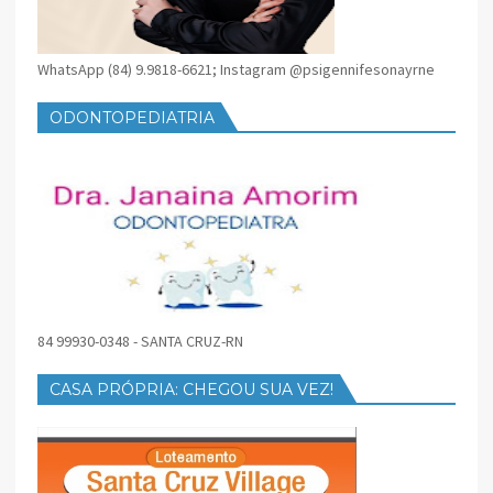
WhatsApp (84) 9.9818-6621; Instagram @psigennifesonayrne
ODONTOPEDIATRIA
84 99930-0348 - SANTA CRUZ-RN
CASA PRÓPRIA: CHEGOU SUA VEZ!