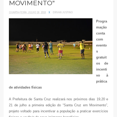
MOVIMENTO"
QUARTA-FEIRA, JULHO 18, 2018
X
ERIVAN JUSTINO
Progra
mação
conta
com
evento
s
gratuit
os de
incenti
vo à
prática
de atividades físicas
A Prefeitura de Santa Cruz realizará nos próximos dias 19,20 e
21 de julho a primeira edição do “Santa Cruz em Movimento”,
projeto voltado para incentivar a população a praticar exercícios