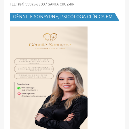
TEL.: (84) 99975-3399 / SANTA CRUZ-RN
GÊNNIFE SONAYRNE, PSICÓLOGA CLÍNICA EM
SANTA CRUZ