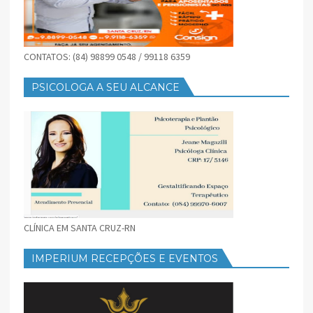
CONTATOS: (84) 98899 0548 / 99118 6359
PSICOLOGA A SEU ALCANCE
CLÍNICA EM SANTA CRUZ-RN
IMPERIUM RECEPÇÕES E EVENTOS