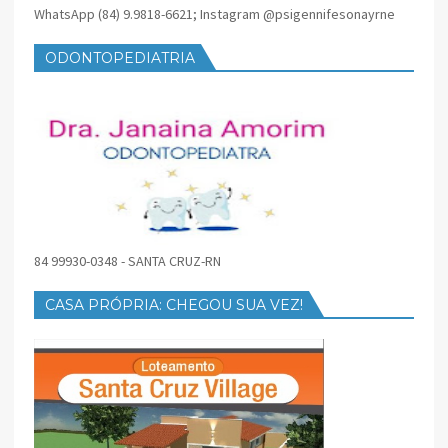
WhatsApp (84) 9.9818-6621; Instagram @psigennifesonayrne
ODONTOPEDIATRIA
84 99930-0348 - SANTA CRUZ-RN
CASA PRÓPRIA: CHEGOU SUA VEZ!