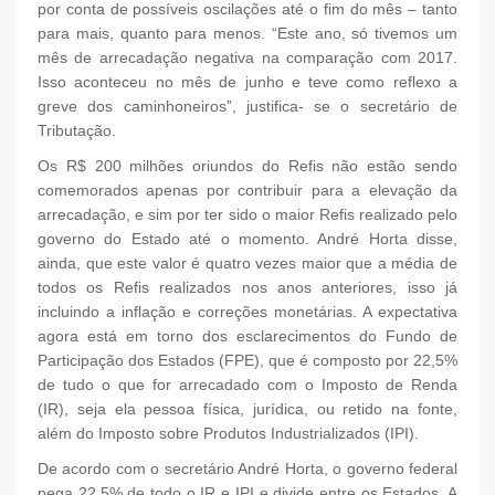
por conta de possíveis oscilações até o fim do mês – tanto
para mais, quanto para menos. “Este ano, só tivemos um
mês de arrecadação negativa na comparação com 2017.
Isso aconteceu no mês de junho e teve como reflexo a
greve dos caminhoneiros”, justifica- se o secretário de
Tributação.
Os R$ 200 milhões oriundos do Refis não estão sendo
comemorados apenas por contribuir para a elevação da
arrecadação, e sim por ter sido o maior Refis realizado pelo
governo do Estado até o momento. André Horta disse,
ainda, que este valor é quatro vezes maior que a média de
todos os Refis realizados nos anos anteriores, isso já
incluindo a inflação e correções monetárias. A expectativa
agora está em torno dos esclarecimentos do Fundo de
Participação dos Estados (FPE), que é composto por 22,5%
de tudo o que for arrecadado com o Imposto de Renda
(IR), seja ela pessoa física, jurídica, ou retido na fonte,
além do Imposto sobre Produtos Industrializados (IPI).
De acordo com o secretário André Horta, o governo federal
pega 22,5% de todo o IR e IPI e divide entre os Estados. A